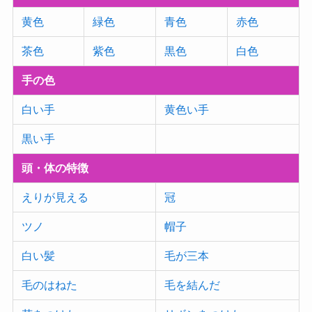
黄色
緑色
青色
赤色
茶色
紫色
黒色
白色
手の色
白い手
黄色い手
黒い手
頭・体の特徴
えりが見える
冠
ツノ
帽子
白い髪
毛が三本
毛のはねた
毛を結んだ