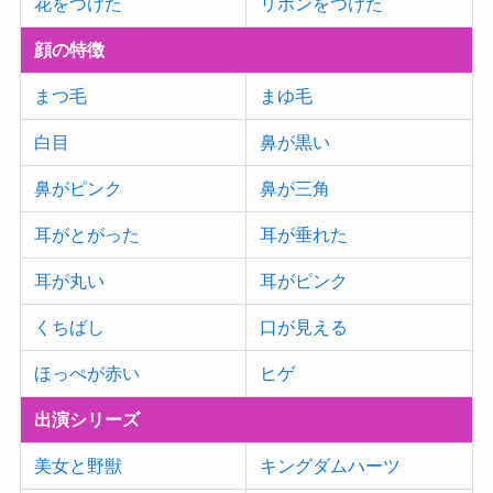
花をつけた
リボンをつけた
顔の特徴
まつ毛
まゆ毛
白目
鼻が黒い
鼻がピンク
鼻が三角
耳がとがった
耳が垂れた
耳が丸い
耳がピンク
くちばし
口が見える
ほっぺが赤い
ヒゲ
出演シリーズ
美女と野獣
キングダムハーツ