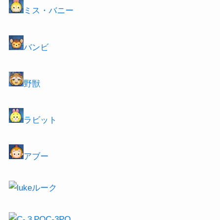
ミス・バニー
バンビ
野獣
ラビット
アブー
ルーク
C-3PO