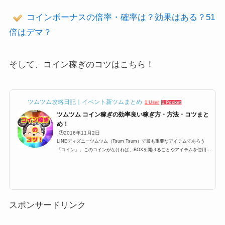
コインボーナスの倍率・確率は？効果はある？51
倍はデマ？
そして、コイン稼ぎのコツはこちら！
ツムツム攻略日記｜イベント新ツムまとめ
1 User
1 Pocket
ツムツム コイン稼ぎの効率良い稼ぎ方・方法・コツまと
め！
🕒️2016年11月2日
LINEディズニーツムツム（Tsum Tsum）で最も重要なアイテムであろう
「コイン」。このコインがなければ、BOXを開けることやアイテムを使用す
ることが出来ません。そのため、1プレイでどれだけコイン稼ぎが出来るか
が大切になってきます。今回は初心者向けに「コイン稼ぎのコツ」「コイン
稼ぎの裏ワザ」をまとめてみました。ツムツムのコイン稼ぎのコツ！ツムツ
ムでは、コイン稼ぎが非常に大事になっていて、高得点を出すのもそうです
が、コインがないと何も始まりません。コインがないとハピネスBOXもプレ
ミアムBOXもあけることが出来な...
スポンサードリンク