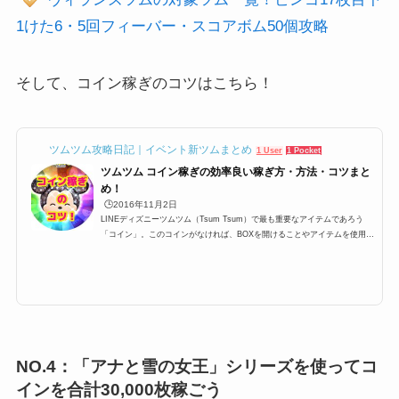
1けた6・5回フィーバー・スコアボム50個攻略
そして、コイン稼ぎのコツはこちら！
ツムツム攻略日記｜イベント新ツムまとめ
1 User
1 Pocket
ツムツム コイン稼ぎの効率良い稼ぎ方・方法・コツまと
め！
🕒️2016年11月2日
LINEディズニーツムツム（Tsum Tsum）で最も重要なアイテムであろう
「コイン」。このコインがなければ、BOXを開けることやアイテムを使用す
ることが出来ません。そのため、1プレイでどれだけコイン稼ぎが出来るか
が大切になってきます。今回は初心者向けに「コイン稼ぎのコツ」「コイン
稼ぎの裏ワザ」をまとめてみました。ツムツムのコイン稼ぎのコツ！ツムツ
ムでは、コイン稼ぎが非常に大事になっていて、高得点を出すのもそうです
が、コインがないと何も始まりません。コインがないとハピネスBOXもプレ
ミアムBOXもあけることが出来な...
NO.4：「アナと雪の女王」シリーズを使ってコ
インを合計30,000枚稼ごう