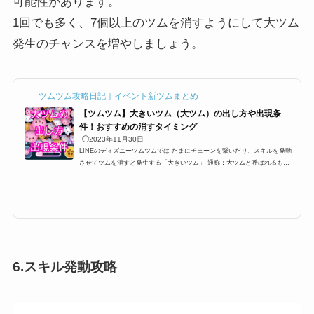
可能性があります。
1回でも多く、7個以上のツムを消すようにして大ツム
発生のチャンスを増やしましょう。
ツムツム攻略日記｜イベント新ツムまとめ
【ツムツム】大きいツム（大ツム）の出し方や出現条
件！おすすめの消すタイミング
🕒️2023年11月30日
LINEのディズニーツムツムでは たまにチェーンを繋いだり、スキルを発動
させてツムを消すと発生する「大きいツム」 通称：大ツムと呼ばれるもの
なのですが消すだけでツム５個分のツムとして換算されるこの大ツムですが
出現条件やら、出し方などを紹介します。大きいツムのミッションや攻略に
困っている方、ぜひ参考にしてみてください。大ツムの出現条件・出し方ツ
ムツムには大きいツム(大ツム)というものがあります。大きいツム(大ツム)
はビンゴやイベントでミッションとしても登場することがあるのですが、こ
こでは、大きいツム(大...
6.スキル発動攻略