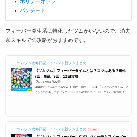
ホリ
デーオラフ
パンチート
フィーバー発生系に特化したツムがいないので、消去
系スキルでの攻略がおすすめです。
ツムツム攻略日記｜イベント新ツムまとめ
【ツムツム】フィーバータイムとは？コツはある？6回、
7回、8回、9回、12回攻略
🕒️2017年4月22日
LINEのディズニーツムツム（Tsum Tsum）」には 「フィーバータイム」と
いうものがありますビンゴミッションの中にフィーバータイムに関連したミ
ッションが多数ありますが 特に1プレイで○回フィーバーするっていうミッ
ションがあり どうすればフィーバーに入るのか？ フィーバーに継続する時
間などを攻略していきます フィーバータイムとは？突入するにはまずフィ
ーバーに突入するにはフィーバーゲージと呼ばれる ゲージを貯めなけれ
ば、フィーバータイムに突入できませんこのゲージが満タンになるとフィー
バータイムに入ることが出来ま...
ツムツム攻略日記｜イベント新ツムまとめ
1 User
【ツムツム】フィーバーしやすいツム一覧とフィーバー