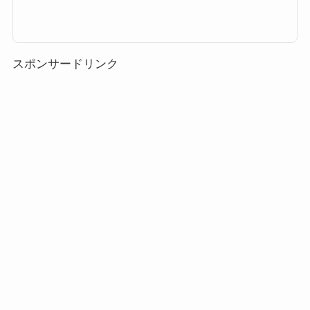
チェーンなどのチェーン系ミッションが登場します。ここでは43チェーン、
41チェーン、40チェーン、38チェーン、36チェーン、32チェーンをクリア
する攻略方法やコツ、おすすめツムをまとめました。※2018年8月8日に追
加された「ブー」がチェーン攻略最強ツム！？42チェーン/40チェーン/36チ
ェーン・35チェーン系ミッション攻...
スポンサードリンク