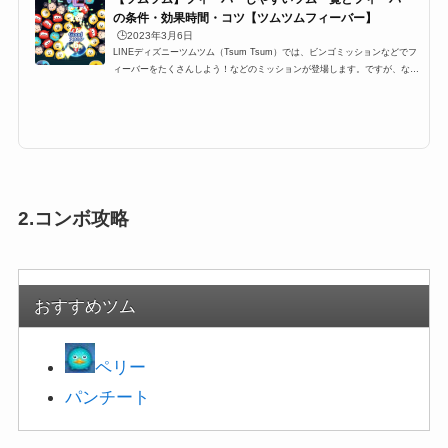
の条件・効果時間・コツ【ツムツムフィーバー】
🕒️2023年3月6日
LINEディズニーツムツム（Tsum Tsum）では、ビンゴミッションなどでフ
ィーバーをたくさんしよう！などのミッションが登場します。ですが、なか
なかツムツムフィーバーをたくさんするにはコツが必要です。特に6回、7
回、8回、9回と指定数が多いミッションも登場するのですが、ここでは、そ
んなミッションを攻略するために必要なおすすめツムとフィーバーの条件
や、持続時間、更にはコツをまとめています！ツムツムフィーバーの条件・
持続時間・コツツムツムにはフィーバータイムというものが存在します。さ
らに、ビンゴミッションやイベ...
2.コンボ攻略
おすすめツム
ペリー
パンチート