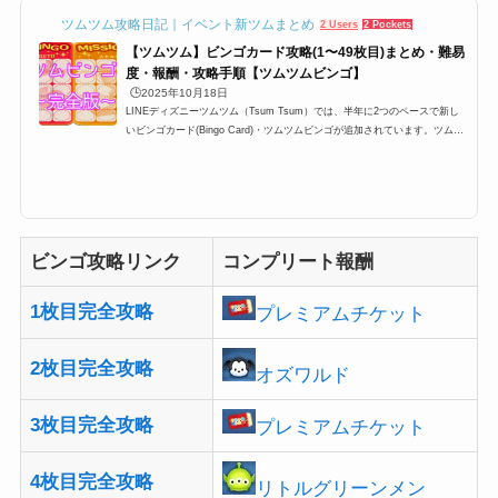
ツムツム攻略日記｜イベント新ツムまとめ
2 Users
2 Pockets
【ツムツム】ビンゴカード攻略(1〜49枚目)まとめ・難易
度・報酬・攻略手順【ツムツムビンゴ】
🕒️2025年10月18日
LINEディズニーツムツム（Tsum Tsum）では、半年に2つのペースで新し
いビンゴカード(Bingo Card)・ツムツムビンゴが追加されています。ツムツ
ムビンゴはプレイヤーレベル15以上なら誰でも挑戦できて、さらに1ビンゴ
につき報酬がもらえて、コンプリートするとプレミアムチケット・スキルチ
ケットや特定のツムが入手できるのですが、今回はそんな完全攻略一覧とビ
ンゴカードの難易度などをしょうかいします。どれも最新版なので、現在ビ
ンゴ攻略中の方などはブクマすると便利かも。最新ツムツムビンゴカード情
報ビンゴ49枚目が追加イベン...
ビンゴ攻略リンク
コンプリート報酬
1枚目完全攻略
プレミアムチケット
2枚目完全攻略
オズワルド
3枚目完全攻略
プレミアムチケット
4枚目完全攻略
リトルグリーンメン