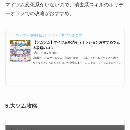
マイツム変化系がいないので、消去系スキルのホリデ
ーオラフでの攻略がおすすめ。
ツムツム攻略日記｜イベント新ツムまとめ
【ツムツム】マイツムを消そうミッションおすすめツム
＆攻略のコツ
🕒️2017年7月10日
LINEディズニーツムツム（Tsum Tsum）では、マイツムをたくさん消そ
う！などといったミッションが登場します。ここでは、マイツムをたくさん
消すおすすめツム一覧と攻略のコツをまとめました。マイツム発生系スキル
はもちろんですが、その他ツムでも十分攻略できるようにオススメツムをま
とめています。イベントやビンゴのマイツムミッションを攻略する際にお役
立てください。マイツムをたくさん消すためにはツムツムでは自分がプレイ
する際に、マイツムと呼ばれるツムを設定する必要があります。 ツムツム
にはたくさんのキャラクター...
5.大ツム攻略