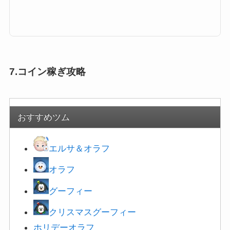
ンが登場します。多い時で24回など指定されているときがあるのですが、こ
こではスキル発動しやすい・早いツムを一覧にまとめています。たくさん発
動する方法・コツと合わせて掲載しているので、攻略の参考にしてくださ
い。スキル発動しやすい・早いツム一覧とたくさん発動するコツツムツムの
キャラクターにはそれぞれスキルが設定されており、イベントやビンゴでも
「1プレイでスキルを○回使...
7.コイン稼ぎ攻略
おすすめツム
エルサ＆オラフ
オラフ
グーフィー
クリスマスグーフィー
ホリ
デーオラフ