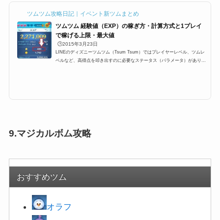
ツムツム攻略日記｜イベント新ツムまとめ
ツムツム 経験値（EXP）の稼ぎ方・計算方式と1プレイ
で稼げる上限・最大値
🕒️2015年3月23日
LINEのディズニーツムツム（Tsum Tsum）ではプレイヤーレベル、ツムレ
ベルなど、高得点を叩き出すのに必要なステータス（パラメータ）がありま
す。その中でも重要な要素の一つ、プレイが終わったとの結果のところに
「Exp」と表示されている「経験値」。これはプレイヤーランク（レベル）
を上げるために必要な経験値なのですが、今回はプレイヤーのレベル上げに
必要な経験値の稼ぎ方や上限などをまとめました！ツムツムの経験値（EX
P）とはツムツムでの経験値は「Exp」と表示されます。最終的にどれくら
い1プレイで経験値稼いだのかは。...
9.マジカルボム攻略
おすすめツム
オラフ