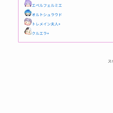
エペルフェルミエ
オルトシュラウド
トレメイン夫人+
クルエラ+
ス