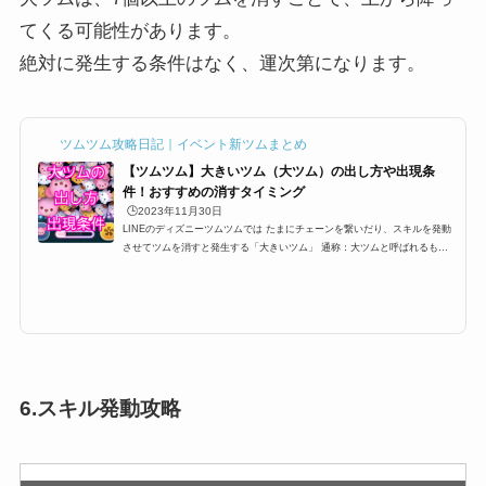
てくる可能性があります。
絶対に発生する条件はなく、運次第になります。
ツムツム攻略日記｜イベント新ツムまとめ
【ツムツム】大きいツム（大ツム）の出し方や出現条
件！おすすめの消すタイミング
🕒️2023年11月30日
LINEのディズニーツムツムでは たまにチェーンを繋いだり、スキルを発動
させてツムを消すと発生する「大きいツム」 通称：大ツムと呼ばれるもの
なのですが消すだけでツム５個分のツムとして換算されるこの大ツムですが
出現条件やら、出し方などを紹介します。大きいツムのミッションや攻略に
困っている方、ぜひ参考にしてみてください。大ツムの出現条件・出し方ツ
ムツムには大きいツム(大ツム)というものがあります。大きいツム(大ツム)
はビンゴやイベントでミッションとしても登場することがあるのですが、こ
こでは、大きいツム(大...
6.スキル発動攻略