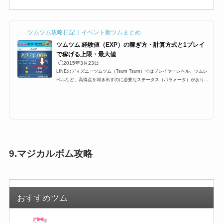
ツムツム攻略日記｜イベント新ツムまとめ
ツムツム 経験値（EXP）の稼ぎ方・計算方式と1プレイ
で稼げる上限・最大値
🕒️2015年3月23日
LINEのディズニーツムツム（Tsum Tsum）ではプレイヤーレベル、ツムレ
ベルなど、高得点を叩き出すのに必要なステータス（パラメータ）がありま
す。その中でも重要な要素の一つ、プレイが終わったとの結果のところに
「Exp」と表示されている「経験値」。これはプレイヤーランク（レベル）
を上げるために必要な経験値なのですが、今回はプレイヤーのレベル上げに
必要な経験値の稼ぎ方や上限などをまとめました！ツムツムの経験値（EX
P）とはツムツムでの経験値は「Exp」と表示されます。最終的にどれくら
い1プレイで経験値稼いだのかは。...
9.マジカルボム攻略
おすすめツム