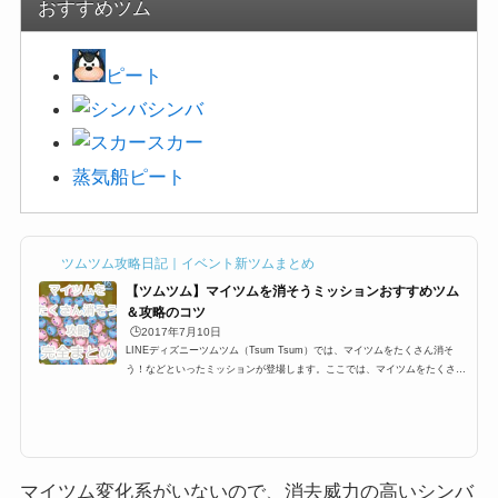
おすすめツム
ピート
シンバ
スカー
蒸気船ピート
ツムツム攻略日記｜イベント新ツムまとめ
【ツムツム】マイツムを消そうミッションおすすめツム
＆攻略のコツ
🕒️2017年7月10日
LINEディズニーツムツム（Tsum Tsum）では、マイツムをたくさん消そ
う！などといったミッションが登場します。ここでは、マイツムをたくさん
消すおすすめツム一覧と攻略のコツをまとめました。マイツム発生系スキル
はもちろんですが、その他ツムでも十分攻略できるようにオススメツムをま
とめています。イベントやビンゴのマイツムミッションを攻略する際にお役
立てください。マイツムをたくさん消すためにはツムツムでは自分がプレイ
する際に、マイツムと呼ばれるツムを設定する必要があります。 ツムツム
にはたくさんのキャラクター...
マイツム変化系がいないので、消去威力の高いシンバ