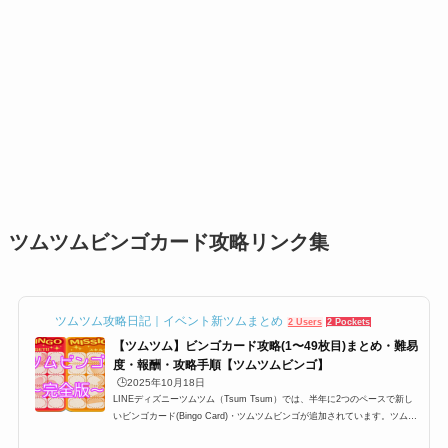
ツムツムビンゴカード攻略リンク集
ツムツム攻略日記｜イベント新ツムまとめ
2 Users
2 Pockets
【ツムツム】ビンゴカード攻略(1〜49枚目)まとめ・難易
度・報酬・攻略手順【ツムツムビンゴ】
🕒️2025年10月18日
LINEディズニーツムツム（Tsum Tsum）では、半年に2つのペースで新し
いビンゴカード(Bingo Card)・ツムツムビンゴが追加されています。ツムツ
ムビンゴはプレイヤーレベル15以上なら誰でも挑戦できて、さらに1ビンゴ