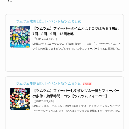
ツムツム攻略日記｜イベント新ツムまとめ
【ツムツム】フィーバータイムとは？コツはある？6回、
7回、8回、9回、12回攻略
🕒️2017年4月22日
LINEのディズニーツムツム（Tsum Tsum）」には 「フィーバータイム」と
いうものがありますビンゴミッションの中にフィーバータイムに関連したミ
ッションが多数ありますが 特に1プレイで○回フィーバーするっていうミッ
ションがあり どうすればフィーバーに入るのか？ フィーバーに継続する時
間などを攻略していきます フィーバータイムとは？突入するにはまずフィ
ーバーに突入するにはフィーバーゲージと呼ばれる ゲージを貯めなけれ
ば、フィーバータイムに突入できませんこのゲージが満タンになるとフィー
バータイムに入ることが出来ま...
ツムツム攻略日記｜イベント新ツムまとめ
1 User
【ツムツム】フィーバーしやすいツム一覧とフィーバー
の条件・効果時間・コツ【ツムツムフィーバー】
🕒️2023年3月6日
LINEディズニーツムツム（Tsum Tsum）では、ビンゴミッションなどでフ
ィーバーをたくさんしよう！などのミッションが登場します。ですが、なか
なかツムツムフィーバーをたくさんするにはコツが必要です。特に6回、7
回、8回、9回と指定数が多いミッションも登場するのですが、ここでは、そ
んなミッションを攻略するために必要なおすすめツムとフィーバーの条件