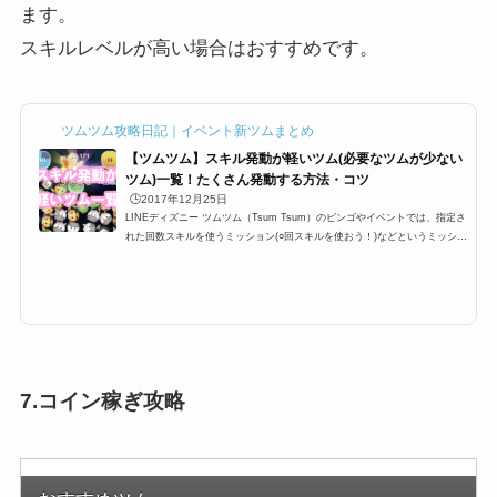
ます。
スキルレベルが高い場合はおすすめです。
ツムツム攻略日記｜イベント新ツムまとめ
【ツムツム】スキル発動が軽いツム(必要なツムが少ない
ツム)一覧！たくさん発動する方法・コツ
🕒️2017年12月25日
LINEディズニー ツムツム（Tsum Tsum）のビンゴやイベントでは、指定さ
れた回数スキルを使うミッション(○回スキルを使おう！)などというミッショ
ンが登場します。多い時で24回など指定されているときがあるのですが、こ
こではスキル発動しやすい・早いツムを一覧にまとめています。たくさん発
動する方法・コツと合わせて掲載しているので、攻略の参考にしてくださ
い。スキル発動しやすい・早いツム一覧とたくさん発動するコツツムツムの
キャラクターにはそれぞれスキルが設定されており、イベントやビンゴでも
「1プレイでスキルを○回使...
7.コイン稼ぎ攻略