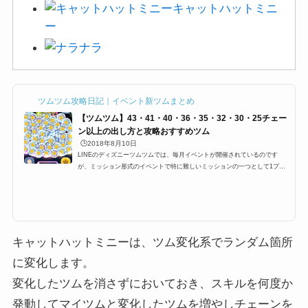
キャットハットミニ
ー
ナラ
ツムツム攻略日記｜イベント新ツムまとめ
【ツムツム】43・41・40・36・35・32・30・25チェー
ン以上の出し方と攻略おすすめツム
🕒️2018年8月10日
LINEのディズニーツムツムでは、毎月イベントが開催されているのです
が、ミッション形式のイベントで特に難しいミッションの一つとして1プレ
イで43チェーン、41チェーン、40チェーン、38チェーン、36チェーン、32
チェーンなどのチェーン系ミッションが登場します。ここでは43チェーン、
41チェーン、40チェーン、38チェーン、36チェーン、32チェーンをクリア
する攻略方法やコツ、おすすめツムをまとめました。※2018年8月8日に追
加された「ブー」がチェーン攻略最強ツム！？42チェーン/40チェーン/36チ
ェーン・35チェーン系ミッション攻...
キャットハットミニーは、ツム変化系でランダム箇所
に変化します。
変化したツムを消さずにおいておき、スキルを何度か
発動してマイツムと変化したツムを増やしチェーンを