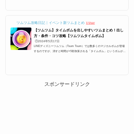
ことがあるのですが、タイムボムはどうやったら出せるのか？効率のよい出
し方はあるのか？などタイムボムに関するミッションの攻略情報です。タイ
ムボムの出し方タイムボムは、マジカルボムの中の一つで 通常のボム同様
に周りのツムを巻き込んで消...
ツムツム攻略日記｜イベント新ツムまとめ
1 User
【ツムツム】タイムボムを出しやすいツムまとめ！出し
方・条件・コツ攻略【ツムツムタイムボム】
🕒️2024年5月17日
LINEディズニーツムツム（Tsum Tsum）では数多くのマジカルボムが登場
するのですが、消すと時間が+5秒加算される「タイムボム」というボムが登
場します。ビンゴやイベントでもツムツムタイムボムのミッションがありま
すが、3個、4個、5個、6個、30個などがあります。ここでは、ツムツムタ
イムボムが出やすいツム・出し方の条件・効率良く出すためのコツをまとめ
ました。是非参考にしてみてください！ツムツムタイムボムが出やすいツム
一覧と出し方のコツそれでは、ツムツムにおけるタイムボムの出しやすいツ
ム一覧や出し方のコツです。...
スポンサードリンク