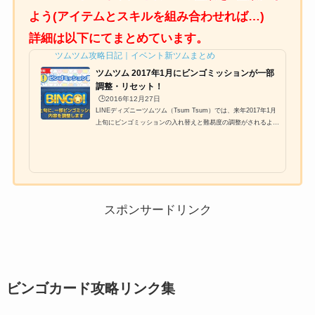
よう(アイテムとスキルを組み合わせれば…)
詳細は以下にてまとめています。
ツムツム攻略日記｜イベント新ツムまとめ
ツムツム 2017年1月にビンゴミッションが一部
調整・リセット！
🕒️2016年12月27日
LINEディズニーツムツム（Tsum Tsum）では、来年2017年1月
上旬にビンゴミッションの入れ替えと難易度の調整がされるよう
で、既に事前告知されており、内容も一部判明しています。さら
にこのミッション調整により、現在攻略中の方はリセットされる
という記載もあったのですが、今回はｍこのビンゴミッションの
入れ替えと調整についてまとめました。2017年1月上旬にビンゴ
ミッションが一部調整それでは、ツムツムにおけるビンゴミッシ
ョンの内容調整についてです。期限は2017年1月上旬。具体的に
はどのように調整されるのでしょうか？ミ...
スポンサードリンク
ビンゴカード攻略リンク集