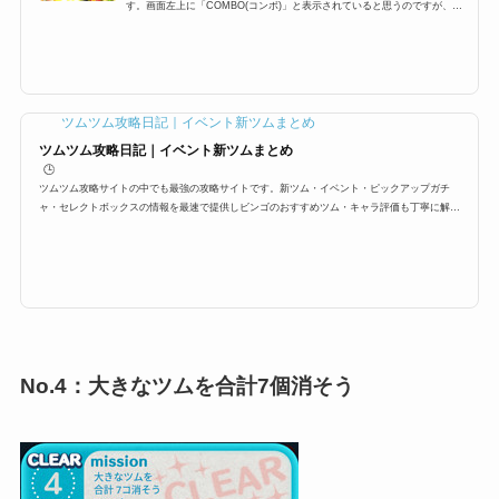
す。画面左上に「COMBO(コンボ)」と表示されていると思うのですが、こ
のコンボとは一体どんな意味なのか？今回はこのコンボの仕組み、繋げ方、
コンボが得意なツム、さらにはキレないためにはどうすればいいか？などま
とめました。コンボとはコンボCOMBOとは、ツムを一定時間内に連続して
いくことでカウントが増えていくもので、このコンボが多くなるほど取得で
きるスコアが高くなり、高得点を狙いやすくなります。さらにミッションビ
ンゴなどで「〇〇コンボ以上しよ...
ツムツム攻略日記｜イベント新ツムまとめ
ツムツム攻略日記｜イベント新ツムまとめ
🕒️
ツムツム攻略サイトの中でも最強の攻略サイトです。新ツム・イベント・ピックアップガチ
ャ・セレクトボックスの情報を最速で提供しビンゴのおすすめツム・キャラ評価も丁寧に解
説。ツムツムイベント、ツムツム攻略、ツムツムビンゴの面白さを最大限お伝えします。
No.4：大きなツムを合計7個消そう