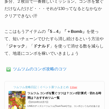
多分、２枚目で一番難しいミッション。コンボを繋ぐ
だけなんだけど・・・それが130ってなるとなかなか
クリアできない汗
ここはもうアイテムの
「5→4」「＋Bomb」
を使っ
て、短いチェーンでひたすら消し続けるという方法や
「
ジャック
」「
ドナルド
」を使って消せる数を減らし
て、地道にコンボを稼いでいきましょう
ツムツムのコンボ攻略のコツ
ツムツム攻略日記｜イベント新ツムまとめ
1 User
ツムツム コンボを繋ぐコツは？コンボ計算式・切れる時
間は？おすすめツム一覧
🕒️2016年10月7日
LINEのディズニーツムツム(TsumTsum)では、コンボというものがありま