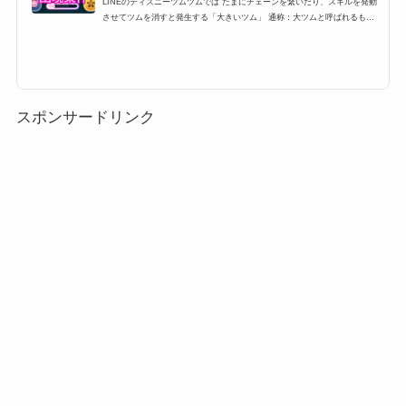
LINEのディズニーツムツムでは たまにチェーンを繋いだり、スキルを発動
させてツムを消すと発生する「大きいツム」 通称：大ツムと呼ばれるもの
なのですが消すだけでツム５個分のツムとして換算されるこの大ツムですが
出現条件やら、出し方などを紹介します。大きいツムのミッションや攻略に
困っている方、ぜひ参考にしてみてください。大ツムの出現条件・出し方ツ
ムツムには大きいツム(大ツム)というものがあります。大きいツム(大ツム)
はビンゴやイベントでミッションとしても登場することがあるのですが、こ
こでは、大きいツム(大...
スポンサードリンク