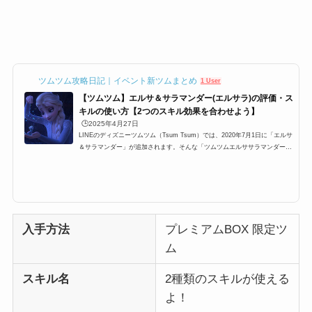
ツムツム攻略日記｜イベント新ツムまとめ
1 User
【ツムツム】エルサ＆サラマンダー(エルサラ)の評価・ス
キルの使い方【2つのスキル効果を合わせよう】
🕒️2025年4月27日
LINEのディズニーツムツム（Tsum Tsum）では、2020年7月1日に「エルサ
＆サラマンダー」が追加されます。そんな「ツムツムエルササラマンダー
(エルサラ)」「ツムツムエルサラ」「エルサラツムツム」の高得点・コイン
稼ぎ・ビンゴ攻略についてまとめました。「エルサ＆サラマンダー」のスキ
ルとステータス スキル名2種類のスキルが使えるよ！スキルタイプ特殊系ス
キルの使いやすさ 成長タイプ普通スキルレベル1必要ツム数:24時間:3秒スキ
ルレベル2必要ツム数:23時間:3.7秒スキルレベル3必要ツム数:22時間:4.4秒
スキルレベル4必要ツム数:...
入手方法
プレミアムBOX 限定ツ
ム
スキル名
2種類のスキルが使える
よ！