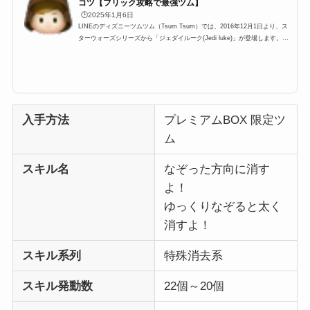
コツ【フリック攻略で最強ツム】
🕒️2025年1月6日
LINEのディズニーツムツム（Tsum Tsum）では、2016年12月1日より、ス
ターウォーズシリーズから「ジェダイルーク(Jedi luke)」が登場します。こ
こではツムツムジェダイルーク・ジェダイルークツムツムについて、スキル
評価・使い方、ダースベイダーとの比較などをまとめました！果たして、高
得点・コイン稼ぎが出来るツムとして使えるのでしょうか？ジェダイルーク
(Jedi luke)のスキルとステータススキル名なぞった方向に消すよ！ ゆっくり
なぞると太く消すよ！スキルタイプ消去系スキルの使いやすさ難しい成長タ
イプ普通スキルレベル1...
入手方法
プレミアムBOX 限定ツ
ム
スキル名
なぞった方向に消す
よ！
ゆっくりなぞると太く
消すよ！
スキル系列
特殊消去系
スキル発動数
22個～20個