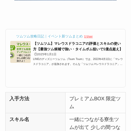
ツムツム攻略日記｜イベント新ツムまとめ
1 User
【ツムツム】マレウスドラコニアの評価とスキルの使い
方【最強ツム候補で強い・タイムボム狙いで1億点超え】
🕒️2025年1月1日
LINEのディズニーツムツム（Tsum Tsum）では、2022年4月1日に「マレウ
スドラコニア」が追加されます。そんな「ツムツムマレウスドラコニア」
「マレウスドラコニアツムツム」「マレウスツムツム」「ツムツムマレウ
ス」の高得点・コイン稼ぎ・ビンゴ攻略についてまとめました。マレウスド
ラコニアのスキルとステータス スキル名一緒につながる寮生ツムが出て 少
しの間つなぐと周りのツムも消すよ！スキルタイプ特殊系スキルの使いやす
さ難しい成長タイプ早熟・晩成スキルレベル1必要ツム数:28時間:4.5秒スキ
ルレベル2必要ツム数:25時間:4...
入手方法
プレミアムBOX 限定ツ
ム
スキル名
一緒につながる寮生ツ
ムが出て 少しの間つな