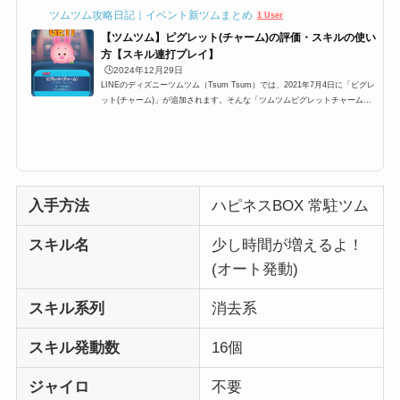
ツムツム攻略日記｜イベント新ツムまとめ
1 User
【ツムツム】ピグレット(チャーム)の評価・スキルの使い
方【スキル連打プレイ】
🕒️2024年12月29日
LINEのディズニーツムツム（Tsum Tsum）では、2021年7月4日に「ピグレ
ット(チャーム)」が追加されます。そんな「ツムツムピグレットチャーム」
「ピグレットチャームツムツム」の高得点・コイン稼ぎ・ビンゴ攻略につい
てまとめました。「ピグレット(チャーム)」のスキルとステータススキル名
サークル状にツムを消すよ！スキルタイプ消去系スキルの使いやすさ簡単成
長タイプ普通スキルレベル1効果範囲:SSサイズスキルレベル2効果範囲:Sサ
イズスキルレベル3効果範囲:Mサイズスキルレベル4効果範囲:Lサイズスキル
レベル5効果範囲:LLサイズ...
入手方法
ハピネスBOX 常駐ツム
スキル名
少し時間が増えるよ！
(オート発動)
スキル系列
消去系
スキル発動数
16個
ジャイロ
不要