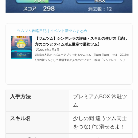
ツムツム攻略日記｜イベント新ツムまとめ
【ツムツム】シンデレラの評価・スキルの使い方【消し
方のコツとタイムボム量産で最強ツム】
🕒️2025年2月4日
LINEの人気ディズニーアプリであるツムツム（Tsum Tsum）では、2016年
6月の新ツムとして登場予定の人気のディズニー映画「シンデレラ」シリー
ズのツムで、主人公の「ツムツムシンデレラ」が登場。ここでは、大人気の
ツムツムシンデレラツムツムのスキル・ツムスコア・高得点動画やコイン稼
ぎ、ビンゴ攻略などにお役立てください。白雪姫、美女と野獣、眠れる森の
美女とディズニーにはたくさんの名作がありますが、正直日本でも知らない
人はいない！って言うくらい人気なのがこのシンデレラですよねｗシンデレ
ラのツムスコアなど基本情...
入手方法
プレミアムBOX 常駐ツ
ム
スキル名
少しの間 違うツム同士
をつなげて消せるよ！