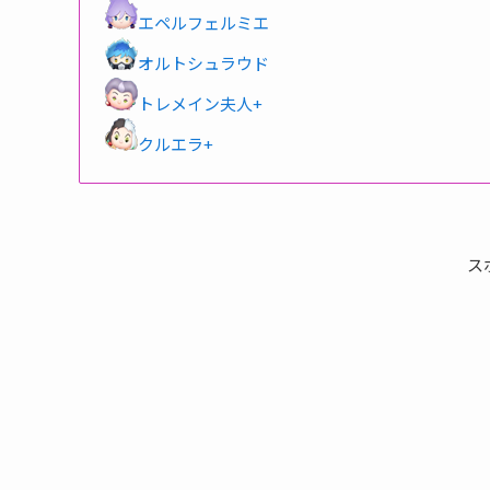
エペルフェルミエ
オルトシュラウド
トレメイン夫人+
クルエラ+
ス