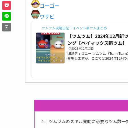
ゴーゴー
ワサビ
ツムツム攻略日記｜イベント新ツムまとめ
【ツムツム】2024年12月
ング【ベイマックス新ツム】
🕒️2024年12月13日
LINEディズニー ツムツム（Tsum Tsu
登場しますが、ここでは2024年12
グをまとめています。ツムツム12月新ツ
ロとベイマックスモチの2体が追加。
こでは、以下でツムツム12月新ツムの
非ご覧ください。2024年12月ツムツ
年12月ツムツムの新ツムの総合評価と
していますので、ぜひご覧ください。20.
ツムツムのスキル発動に必要なツム数一覧