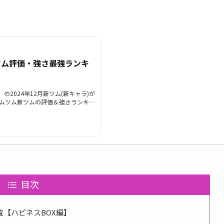
新ツム評価・強さ最強ランキ
m）の2024年12月新ツム(新キャラ)が
月ツムツム新ツムの評価＆強さランキン
ムは、第1弾がベイマックス2.0ヒ
一体どのツムが強いのでしょうか？こ
強さランキングを知りたい場合、是
ム新ツム最強強さと評価まとめ2024
最強ランキングです。随時見直しを
..
目次
【ハピネスBOX編】