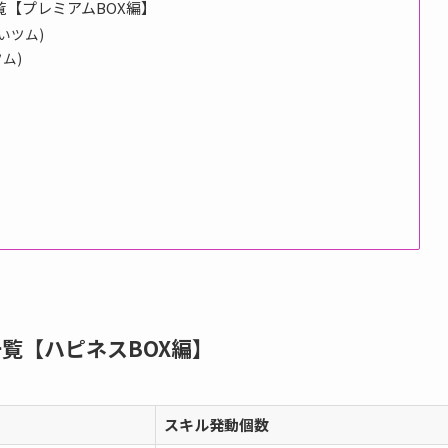
【プレミアムBOX編】
いツム)
ム)
覧【ハピネスBOX編】
スキル発動個数