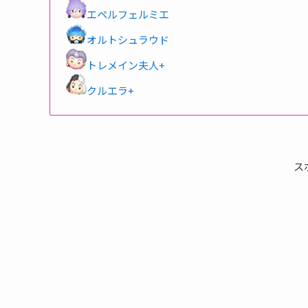
エペルフェルミエ
オルトシュラウド
トレメイン夫人+
クルエラ+
ス