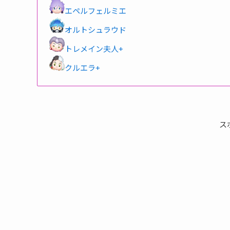
エペルフェルミエ
オルトシュラウド
トレメイン夫人+
クルエラ+
ス