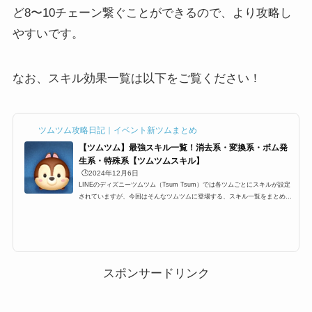
ど8〜10チェーン繋ぐことができるので、より攻略し
やすいです。
なお、スキル効果一覧は以下をご覧ください！
ツムツム攻略日記｜イベント新ツムまとめ
【ツムツム】最強スキル一覧！消去系・変換系・ボム発
生系・特殊系【ツムツムスキル】
🕒️2024年12月6日
LINEのディズニーツムツム（Tsum Tsum）では各ツムごとにスキルが設定
されていますが、今回はそんなツムツムに登場する、スキル一覧をまとめま
した。変換系や、消去系、さらにはボムを発生させたり、大きいツムを発生
させるなどの特殊系スキル、その他高得点におすすめのスキルやコイン稼ぎ
におすすめのスキル一覧などを紹介します！2024年12月7日ツムのスキル一
覧ハピネスBOX編まずは、ハピネスBOXから出現するツム一覧です！ ハピ
ネスBOXではコインを１万枚で回せるガチャですが どのようなスキルがあ
るのでしょうか？消去系スキルミ...
スポンサードリンク