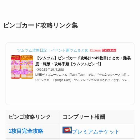
ビンゴカード攻略リンク集
ツムツム攻略日記｜イベント新ツムまとめ
2 Users
2 Pockets
【ツムツム】ビンゴカード攻略(1〜49枚目)まとめ・難易
度・報酬・攻略手順【ツムツムビンゴ】
🕒️2025年10月18日
LINEディズニーツムツム（Tsum Tsum）では、半年に2つのペースで新し
いビンゴカード(Bingo Card)・ツムツムビンゴが追加されています。ツムツ
ムビンゴはプレイヤーレベル15以上なら誰でも挑戦できて、さらに1ビンゴ
につき報酬がもらえて、コンプリートするとプレミアムチケット・スキルチ
ケットや特定のツムが入手できるのですが、今回はそんな完全攻略一覧とビ
ンゴカードの難易度などをしょうかいします。どれも最新版なので、現在ビ
ンゴ攻略中の方などはブクマすると便利かも。最新ツムツムビンゴカード情
報ビンゴ49枚目が追加イベン...
ビンゴ攻略リンク
コンプリート報酬
1枚目完全攻略
プレミアムチケット