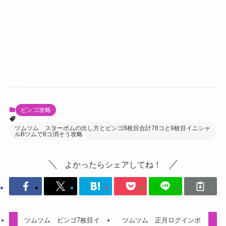
ビンゴ攻略
ツムツム スターボムの出し方とビンゴ8枚目合計78コと9枚目イニシャ
ルBツムで8コ消そう攻略
よかったらシェアしてね！
ツムツム ビンゴ7枚目イ
ツムツム 正月ログインボ