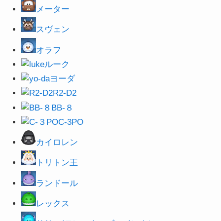
メーター
スヴェン
オラフ
ルーク
ヨーダ
R2-D2
BB-８
C-3PO
カイロレン
トリトン王
ランドール
レックス