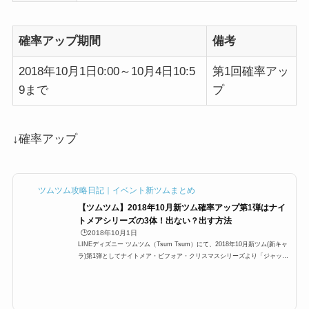
確率アップ期間
備考
2018年10月1日0:00～10月4日10:5
第1回確率アッ
9まで
プ
↓確率アップ
ツムツム攻略日記｜イベント新ツムまとめ
【ツムツム】2018年10月新ツム確率アップ第1弾はナイ
トメアシリーズの3体！出ない？出す方法
🕒️2018年10月1日
LINEディズニー ツムツム（Tsum Tsum）にて、2018年10月新ツム(新キャ
ラ)第1弾としてナイトメア・ビフォア・クリスマスシリーズより「ジャック
新Ver」「バンパイアテディ」「ロック」が追加+確率アップキャンペーンが
行われます。3体の追加日＆確率アップ期間は？ スキルは？ここでは、10月
新ツム第1弾の確率アップ情報についてまとめています。2018年10月の新ツ
ム第1弾はナイトメアシリーズより3体新ツム第1弾は、以下の3体が追加され