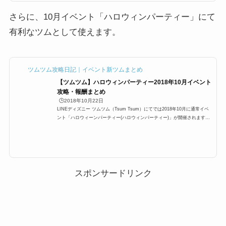
ます。いたずらジャック ヴァンパイアテディ ロック2017年10月もナイトメ
ア・ビフォア・クリスマス...
さらに、10月イベント「ハロウィンパーティー」にて
有利なツムとして使えます。
ツムツム攻略日記｜イベント新ツムまとめ
【ツムツム】ハロウィンパーティー2018年10月イベント
攻略・報酬まとめ
🕒️2018年10月22日
LINEディズニー ツムツム（Tsum Tsum）にてでは2018年10月に通常イベ
ント「ハロウィーンパーティー(ハロウィンパーティー)」が開催されます。
ハロウィーンパーティーとはどんなイベントなのでしょうか？ミッション
系？ここでは参加方法、遊び方、攻略法、有利ツム、クリア報酬などについ
てまとめています。「ハロウィンパーティー」イベントの概要イベント名:H
ALLOWEEN PARTY(ハロウィーンパーティー) 開催期間:2018年10月11日1
1:00～10月31日23:59 カード枚数:30枚 アプリ内にて、ハロウィーンパーテ
ィーのお知らせも出ました！開始日...
スポンサードリンク