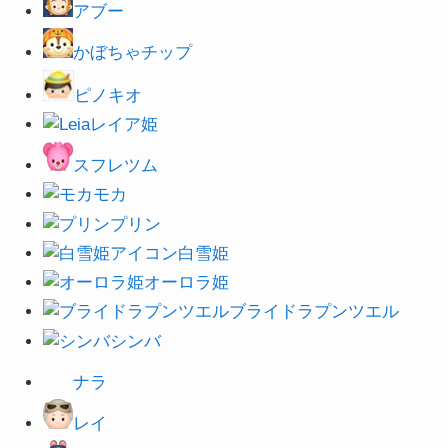
アブー
かぼちゃチップ
ピノキオ
レイア姫
スフレツム
モカ
プリン
白雪姫
オーロラ姫
ブライドラプンツエル
シンバ
ナラ
レイ