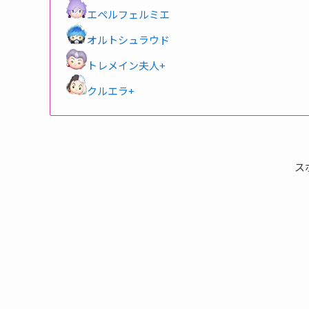
エペルフェルミエ
オルトシュラウド
トレメイン夫人+
クルエラ+
ス