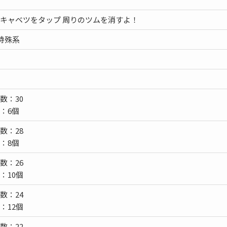
キャベツをタップ 周りのツムを消すよ！
特殊系
数：30
：6個
数：28
：8個
数：26
：10個
数：24
：12個
数：22