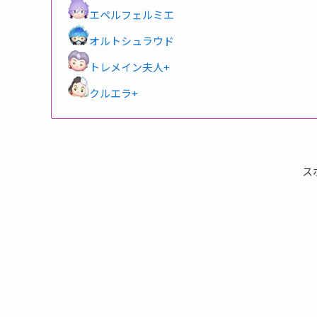
エペルフェルミエ
オルトシュラウド
トレメイン夫人+
クルエラ+
ス