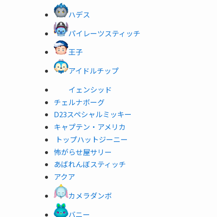
ハデス
パイレーツスティッチ
王子
アイドルチップ
イェンシッド
チェルナボーグ
D23スペシャルミッキー
キャプテン・ア
メリカ
トップハットジーニー
怖がらせ屋サリー
あばれんぼスティッチ
ア
クア
カメラダ
ンボ
バニー