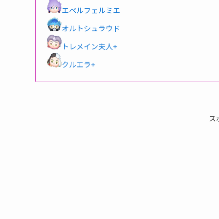
エペルフェルミエ
オルトシュラウド
トレメイン夫人+
クルエラ+
ス