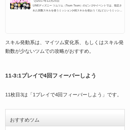
🕒️2017年12月25日
LINEディズニー ツムツム（Tsum Tsum）のビンゴやイベントでは、指定さ
れた回数スキルを使うミッション(○回スキルを使おう！)などというミッショ
ンが登場します。多い時で24回など指定されているときがあるのですが、こ
こではスキル発動しやすい・早いツムを一覧にまとめています。たくさん発
動する方法・コツと合わせて掲載しているので、攻略の参考にしてくださ
い。スキル発動しやすい・早いツム一覧とたくさん発動するコツツムツムの
キャラクターにはそれぞれスキルが設定されており、イベントやビンゴでも
「1プレイでスキルを○回使...
スキル発動系は、マイツム変化系、もしくはスキル発
動数が少ないツムでの攻略がおすすめ。
11-3:1プレイで4回フィーバーしよう
11枚目3は「1プレイで4回フィーバーしよう」です。
おすすめツム