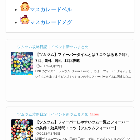
マスカレードベル
マスカレードメグ
ツムツム攻略日記｜イベント新ツムまとめ
【ツムツム】フィーバータイムとは？コツはある？6回、
7回、8回、9回、12回攻略
🕒️2017年4月22日
LINEのディズニーツムツム（Tsum Tsum）」には 「フィーバータイム」と
いうものがありますビンゴミッションの中にフィーバータイムに関連したミ
ッションが多数ありますが 特に1プレイで○回フィーバーするっていうミッ
ションがあり どうすればフィーバーに入るのか？ フィーバーに継続する時
間などを攻略していきます フィーバータイムとは？突入するにはまずフィ
ーバーに突入するにはフィーバーゲージと呼ばれる ゲージを貯めなけれ
ば、フィーバータイムに突入できませんこのゲージが満タンになるとフィー
バータイムに入ることが出来ま...
ツムツム攻略日記｜イベント新ツムまとめ
1 User
【ツムツム】フィーバーしやすいツム一覧とフィーバー
の条件・効果時間・コツ【ツムツムフィーバー】
🕒️2023年3月6日
LINEディズニーツムツム（Tsum Tsum）では、ビンゴミッションなどでフ