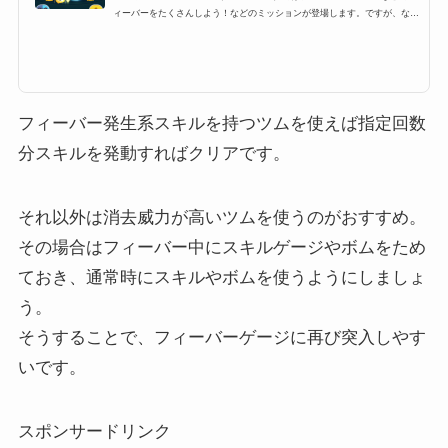
ィーバーをたくさんしよう！などのミッションが登場します。ですが、なか
なかツムツムフィーバーをたくさんするにはコツが必要です。特に6回、7
回、8回、9回と指定数が多いミッションも登場するのですが、ここでは、そ
んなミッションを攻略するために必要なおすすめツムとフィーバーの条件
や、持続時間、更にはコツをまとめています！ツムツムフィーバーの条件・
持続時間・コツツムツムにはフィーバータイムというものが存在します。さ
らに、ビンゴミッションやイベ...
フィーバー発生系スキルを持つツムを使えば指定回数
分スキルを発動すればクリアです。
それ以外は消去威力が高いツムを使うのがおすすめ。
その場合はフィーバー中にスキルゲージやボムをため
ておき、通常時にスキルやボムを使うようにしましょ
う。
そうすることで、フィーバーゲージに再び突入しやす
いです。
スポンサードリンク