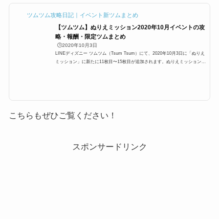
【ツムツム】ぬりえミッション2020年10月イベントの攻
略・報酬・限定ツムまとめ
🕒️2020年10月3日
LINEディズニー ツムツム（Tsum Tsum）にて、2020年10月3日に「ぬりえ
ミッション」に新たに11枚目〜15枚目が追加されます。ぬりえミッションと
はどんなものなのでしょうか？さらに、ぬりえミッションで限定ツムが入手
できるようです。ここでは参加方法、遊び方、攻略法、有利ツム、クリア報
酬などについてまとめています。2020年10月「ぬりえミッション」イベン
トの概要■ぬりえミッション追加日:2020年10月3日11:00～カード数:5枚(11
枚目～15枚目)2020年10月3日11時より、新たにぬりえミッションが追加さ
れます。前回は2018年10月に10...
こちらもぜひご覧ください！
スポンサードリンク