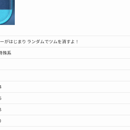
ーがはじまり ランダムでツムを消すよ！
特殊系
4
6
8
0