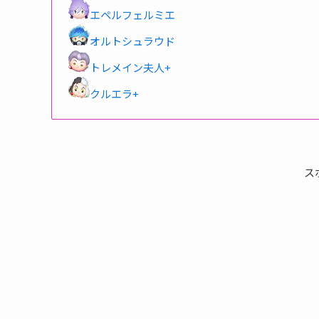
エペルフェルミエ
オルトシュラウド
トレメイン夫人+
クルエラ+
ス