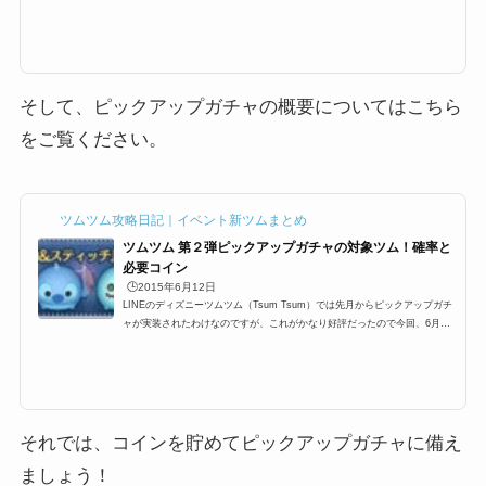
ことが出来る「スキルチケット」というものが登場します。基本的にはイベ
ントやビンゴの報酬などでしか手に入らない代物でありますが、スキルチケ
ットとは？使い方、本当に入手方法はビンゴやイベントだけなの？そして期
限などを紹介していきます＾＾なお、チケット一覧はこちらにまとめてあり
ます。ツムツムのチケットの種類と一覧スキルチケットって何？どういった
効果があるの？では、スキ...
そして、ピックアップガチャの概要についてはこちら
をご覧ください。
ツムツム攻略日記｜イベント新ツムまとめ
ツムツム 第２弾ピックアップガチャの対象ツム！確率と
必要コイン
🕒️2015年6月12日
LINEのディズニーツムツム（Tsum Tsum）では先月からピックアップガチ
ャが実装されたわけなのですが、これがかなり好評だったので今回、6月に
も行われるようなのですが既に対象ツムのリーク情報があったので紹介した
いと思います2015年6月12日11:00～よりピックアップガチャ第2弾スタート
ピックアップガチャって？ピックアップガチャとは、特定のツム数種類をピ
ックアップしそのツムしか出ないガチャであり、数の上限も決まってあるの
で、すべて引き当てるとチケットがもらえるっていうガチャ。前回は2015年
5月で人気のハチプー、アナ...
それでは、コインを貯めてピックアップガチャに備え
ましょう！