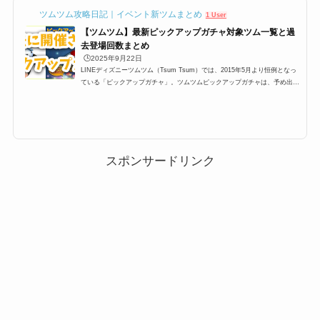
ツムツム攻略日記｜イベント新ツムまとめ
1 User
【ツムツム】最新ピックアップガチャ対象ツム一覧と過
去登場回数まとめ
🕒️2025年9月22日
LINEディズニーツムツム（Tsum Tsum）では、2015年5月より恒例となっ
ている「ピックアップガチャ」。ツムツムピックアップガチャは、予め出る
ツムが決まっており、大抵450,000コインあれば全部のツムを手に入れるこ
とができて、さらにスキルチケットが貰えるという大変嬉しいガチャなので
すが、今回は過去から最新のピックアップガチャまで一覧にしてみました。
過去ツムツムピックアップガチャ対象ツム一覧2015年5月に第一弾が開催さ
れてから、ずっと毎月1回開催されているピックアップガチャ。そのピック
アップガチャの過去開催分のま...
スポンサードリンク