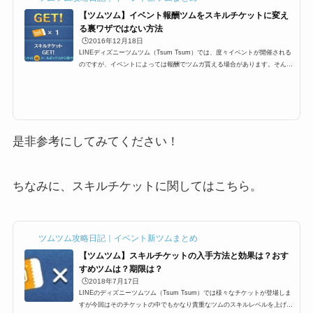
【ツムツム】イベント報酬ツムをスキルチケットに変え
る裏ワザではない方法
🕒️2016年12月18日
LINEディズニーツムツム（Tsum Tsum）では、度々イベントが開催される
のですが、イベントによっては報酬でツムガ貰える場合があります。そんな
イベント報酬ツムをスキルチケットに変える裏ワザでもなんでもない、ツム
ツムプレイヤーなら、結構知っている小技があります。その方法はとても簡
単なのですが、改めて知らない人向けにイベントクリア報酬ツムをスキルチ
ケットにする手順をまとめました。イベント報酬ツムをスキルチケットに変
えるそれでは、裏ワザでもなんでもないちょっとした攻略法なのですが、イ
ベントクリア報酬ツムをス...
是非参考にしてみてください！
ちなみに、スキルチケットに関してはこちら。
ツムツム攻略日記｜イベント新ツムまとめ
【ツムツム】スキルチケットの入手方法と効果は？おす
すめツムは？期限は？
🕒️2018年7月17日
LINEのディズニーツムツム（Tsum Tsum）では様々なチケットが登場しま
すが今回はそのチケットの中でもかなり貴重なツムのスキルレベルを上げる