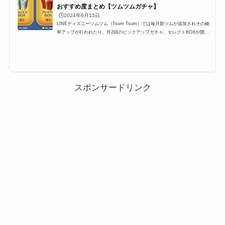
おすすめ度まとめ【ツムツムガチャ】
🕒️2024年6月13日
LINEディズニーツムツム（Tsum Tsum）では毎月新ツムが追加されその確
率アップが行われたり、月2回のピックアップガチャ、セレクトBOXが開催
されます。ここ最近では上記のパターンが定例化されており、大体スケジュ
ールが予想できるようになったのですが、果たしてガチャは引くべきなの
か？ここでは、プレミアムBOX確率アップ・ピックアップガチャ・セレクト
BOXの3つのガチャは引くべきなのか、引くタイミングのおすすめをまとめ
ています。ツムツムにおけるガチャを引くタイミングLINEディズニーツム
ツム（Tsum Tsum）では毎月新ツムが...
スポンサードリンク