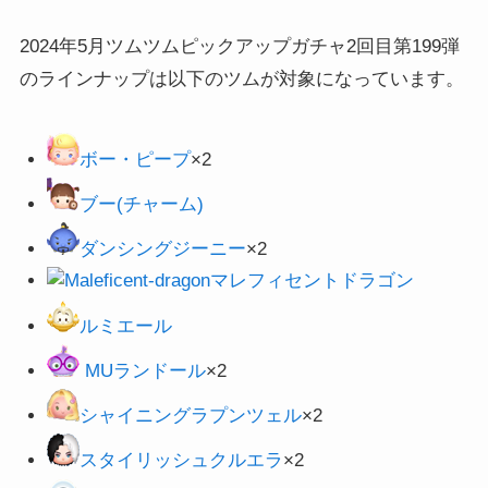
2024年5月ツムツムピックアップガチャ2回目第199弾
のラインナップは以下のツムが対象になっています。
ボー・ピープ
×2
ブー(チャーム)
ダンシングジーニー
×2
マレフィセントドラゴン
ルミエール
MUランドール
×2
シャイニングラプンツェル
×2
スタイリッシュクルエラ
×2