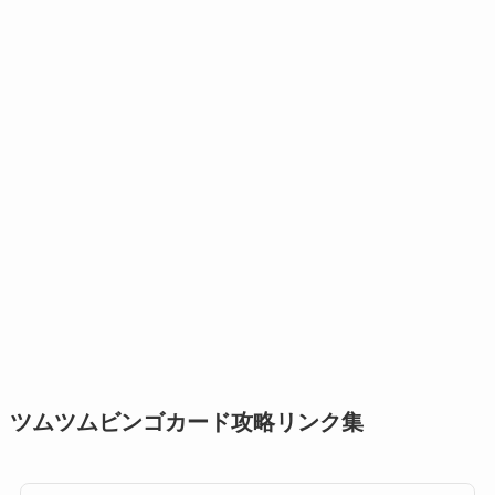
ツムツムビンゴカード攻略リンク集
ツムツム攻略日記｜イベント新ツムまとめ
2 Users
2 Pockets