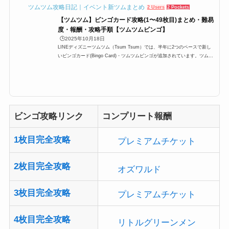
【ツムツム】ビンゴカード攻略(1〜49枚目)まとめ・難易
度・報酬・攻略手順【ツムツムビンゴ】
🕒️2025年10月18日
LINEディズニーツムツム（Tsum Tsum）では、半年に2つのペースで新し
いビンゴカード(Bingo Card)・ツムツムビンゴが追加されています。ツムツ
ムビンゴはプレイヤーレベル15以上なら誰でも挑戦できて、さらに1ビンゴ
につき報酬がもらえて、コンプリートするとプレミアムチケット・スキルチ
ケットや特定のツムが入手できるのですが、今回はそんな完全攻略一覧とビ
ンゴカードの難易度などをしょうかいします。どれも最新版なので、現在ビ
ンゴ攻略中の方などはブクマすると便利かも。最新ツムツムビンゴカード情
報ビンゴ49枚目が追加イベン...
ビンゴ攻略リンク
コンプリート報酬
1枚目完全攻略
プレミアムチケット
2枚目完全攻略
オズワルド
3枚目完全攻略
プレミアムチケット
4枚目完全攻略
リトルグリーンメン
5枚目完全攻略