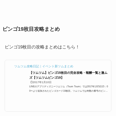
ビンゴ19枚目攻略まとめ
ビンゴ19枚目の攻略まとめはこちら！
ツムツム攻略日記｜イベント新ツムまとめ
【ツムツム】ビンゴ19枚目の完全攻略・報酬一覧と激ム
ズ【ツムツムビンゴ19】
🕒️2017年1月10日
LINEのアプリディズニーツムツム（Tsum Tsum）では2017年1月5日15：0
0〜より追加されたビンゴカード19枚目。ツムツムでは奇数の番号のビンゴ
カードは難しく、難易度が高いものが多いのですが、19枚目も難易度は「激
ムズ」とされていて、非常に苦労するミッションも多いです。今回は、ビン
ゴカード19枚目のミッション別完全攻略＋報酬のまとめです。ぜひビンゴ攻
略の参考にしてください！2018年1月3日ツムツム ビンゴ19枚目 全ミッシ
ョン一覧と攻略それではビンゴ18枚目の攻略情報一覧です。ビンゴ19枚目は
奇数のビンゴカードになり、...
ぜひご覧ください。