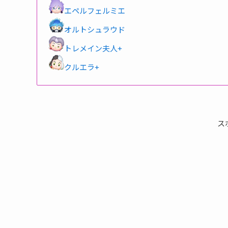
エペルフェルミエ
オルトシュラウド
トレメイン夫人+
クルエラ+
ス