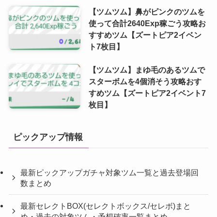
【ツムツム】鼻がピンクのツムを
使って合計2640Exp稼ごう攻略お
すすめツム【ズートピア2イベン
ト7枚目】
【ツムツム】まゆ毛のあるツムで
スターボムを4個消そう攻略おす
すめツム【ズートピア2イベント7
枚目】
ピックアップ情報
最新ピックアップガチャ対象ツム一覧と過去登場回
数まとめ
最新セレクトBOX(セレクトボックス/セレボ)まと
め・過去の対象ツム・予想確率一覧まとめ