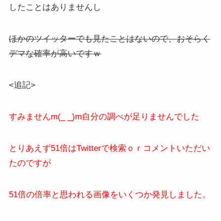
したことはありませんし
ほかのツイッターでも見たことはないので、おそらく
デマな確率が高いですｗ
<追記>
すみませんm(_ _)m自分の調べが足りませんでした
とりあえず51倍はTwitterで検索ｏｒコメントいただい
たのですが
51倍の倍率と思われる画像をいくつか発見しました。