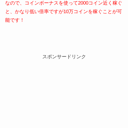
なので、コインボーナスを使って2000コイン近く稼ぐ
と、かなり低い倍率ですが10万コインを稼ぐことが可
能です！
スポンサードリンク