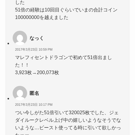
した
51倍の経験は10回目ぐらいでいまの合計コイン
100000000を越えました
なっく
2017年3月23日 10:59 PM
マレフィセントドラゴンで初めて51倍出まし
た！！
3,923枚→200,073枚
匿名
2017年3月23日 10:17 PM
つい今しがた51倍引いて320025枚でした、ジェ
ダイルークレベル上げ中の嬉しいようなそうでな
いような…ビースト使ってる時に引いて欲しかっ