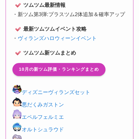
ツムツム最新情報
・
新ツム第3弾:プラスツム2体追加＆確率アップ
最新ツムツムイベント攻略
・
ヴィランズハロウィーンイベント
ツムツム新ツムまとめ
10月の新ツム評価・ランキングまとめ
ディズニーヴィランズセット
悪だくみガストン
エペルフェルミエ
オルトシュラウド