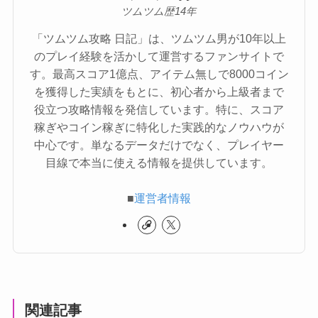
ツムツム歴14年
「ツムツム攻略 日記」は、ツムツム男が10年以上
のプレイ経験を活かして運営するファンサイトで
す。最高スコア1億点、アイテム無しで8000コイン
を獲得した実績をもとに、初心者から上級者まで
役立つ攻略情報を発信しています。特に、スコア
稼ぎやコイン稼ぎに特化した実践的なノウハウが
中心です。単なるデータだけでなく、プレイヤー
目線で本当に使える情報を提供しています。
■
運営者情報
関連記事