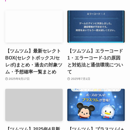
【ツムツム】最新セレクト
【ツムツム】エラーコード
BOX(セレクトボックス/セ
1・エラーコード-1の原因
レボ)まとめ・過去の対象ツ
と対処法と通信環境につい
ム・予想確率一覧まとめ
て
2025年9月17日
2025年7月1日
【ツムツム】2025年4月新
【ツムツム】プラスツム(＋