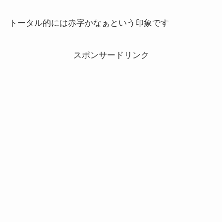
トータル的には赤字かなぁという印象です
スポンサードリンク