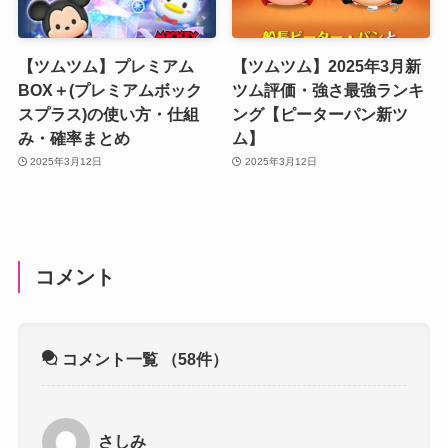
【ツムツム】プレミアム
【ツムツム】2025年3月新
BOX＋(プレミアムボック
ツム評価・強さ最強ランキ
スプラス)の使い方・仕組
ング【ピーターパン新ツ
み・確率まとめ
ム】
2025年3月12日
2025年3月12日
コメント
コメント一覧
（58件）
さしみ