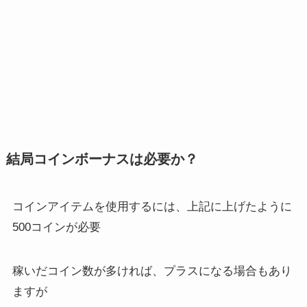
結局コインボーナスは必要か？
コインアイテムを使用するには、上記に上げたように
500コインが必要
稼いだコイン数が多ければ、プラスになる場合もあり
ますが