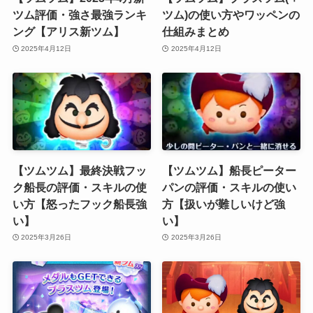
ツム評価・強さ最強ランキ
ツム)の使い方やワッペンの
ング【アリス新ツム】
仕組みまとめ
2025年4月12日
2025年4月12日
【ツムツム】最終決戦フッ
【ツムツム】船長ピーター
ク船長の評価・スキルの使
パンの評価・スキルの使い
い方【怒ったフック船長強
方【扱いが難しいけど強
い】
い】
2025年3月26日
2025年3月26日