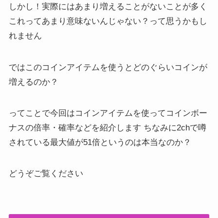
しかし！実際にはあまり増えることがないことが多く
これってあまり意味ないんじゃない？って思うかもし
れません
ではこのコインアイテムを使うとどのぐらいコインが
増えるのか？
ってことで今回はコインアイテムを使ってコインボー
ナスの倍率・確率などを紹介します ちなみに2chで噂
されている最大値が51倍というのは本当なのか？
どうぞご覧ください