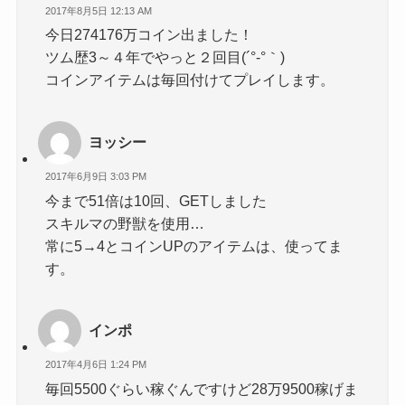
2017年8月5日 12:13 AM
今日274176万コイン出ました！
ツム歴3～４年でやっと２回目(´°‐°｀)
コインアイテムは毎回付けてプレイします。
ヨッシー
2017年6月9日 3:03 PM
今まで51倍は10回、GETしました
スキルマの野獣を使用…
常に5→4とコインUPのアイテムは、使ってま
す。
インポ
2017年4月6日 1:24 PM
毎回5500ぐらい稼ぐんですけど28万9500稼げま