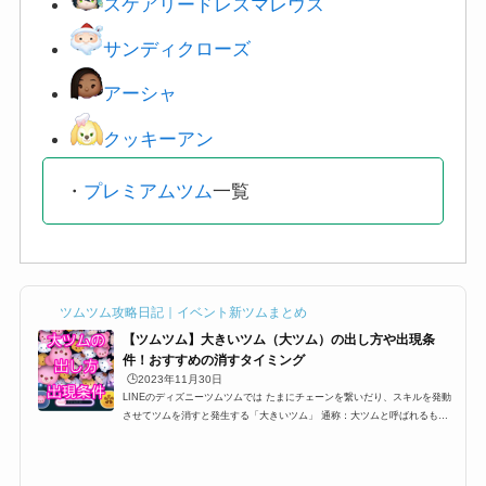
スケアリードレスマレウス
サンディクローズ
アーシャ
クッキーアン
・
プレミアムツム
一覧
ツムツム攻略日記｜イベント新ツムまとめ
【ツムツム】大きいツム（大ツム）の出し方や出現条
件！おすすめの消すタイミング
🕒️2023年11月30日
LINEのディズニーツムツムでは たまにチェーンを繋いだり、スキルを発動
させてツムを消すと発生する「大きいツム」 通称：大ツムと呼ばれるもの
なのですが消すだけでツム５個分のツムとして換算されるこの大ツムですが
出現条件やら、出し方などを紹介します。大きいツムのミッションや攻略に
困っている方、ぜひ参考にしてみてください。大ツムの出現条件・出し方ツ