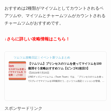
おすすめは2種類がマイツムとしてカウントされるペ
アツムや、マイツムとチャームツムがカウントされる
チャームツムがおすすめです。
↓さらに詳しい攻略情報はこちら！
ツムツム攻略日記｜イベント新ツムまとめ
【ツムツム】プリンセスのツムを使ってマイツムを100
個消そう攻略おすすめツム【ビンゴ41枚目3】
🕒️2024年7月20日
LINEディズニーツムツム（Tsum Tsum）では、「プリンセスのツムを使っ
て1プレイでマイツムを100個消そう」というツム指定ミッションが登場。ツ
ムツムビンゴ41枚目3(41-3)に登場するミッションですが、ここでは「プリ
ンセスのツムを使って1プレイでマイツムを100個消そう」の攻略にオススメ
のキャラクターと攻略法をまとめています。どのツムを使うとプリンセスの
ツムを使って1プレイでマイツムを100個消そう、プリンセスのツムマイツム
100、プリンセスマイツム100を効率よく攻略できるのかぜひご覧くださ
い。ツムツムプリンセスのツム...
スポンサードリンク