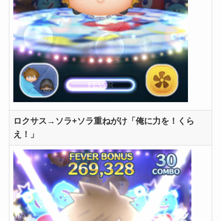
ロクサス→ソラ+ソラ重ねがけ「俺に力を！くら
え！」