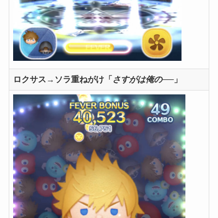
ロクサス→ソラ重ねがけ「
さすがは俺の
──」