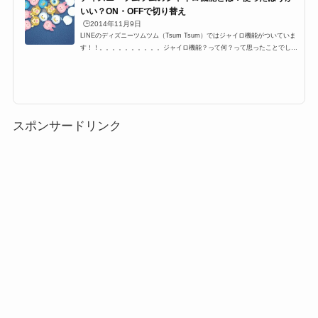
いい？ON・OFFで切り替え
🕒️2014年11月9日
LINEのディズニーツムツム（Tsum Tsum）ではジャイロ機能がついていま
す！！。。。。。。。。。。ジャイロ機能？って何？って思ったことでしょ
う今回は、そんなジャイロ機能に関する記事ジャイロ機能とは？そもそもジ
ャイロ機能って何？っていうところから説明しようジャイロ機能とは「角速
度センサー」といって角速度を検出するもので簡単にいうと「傾きを感知す
るセンサー」のことをいって主に、スマホのコンパスなどに使用される機能
になりますツムツムでは、これをON・OFFで切り替えることが可能になっ
ていますジャイロ機能の使い...
スポンサードリンク