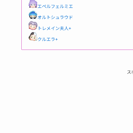
エペルフェルミエ
オルトシュラウド
トレメイン夫人+
クルエラ+
ス