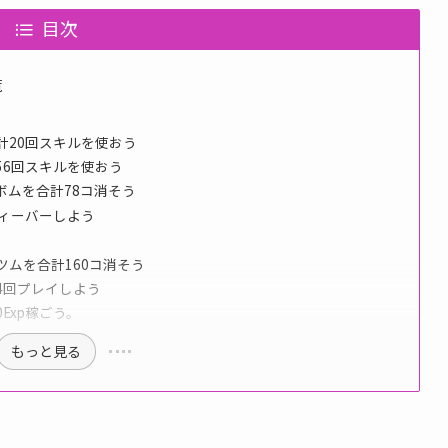
目次
覧
計20回スキルを使おう
56回スキルを使おう
ボムを合計78コ消そう
フィーバーしよう
ツムを合計160コ消そう
4回プレイしよう
0Exp稼ごう。
もっと見る