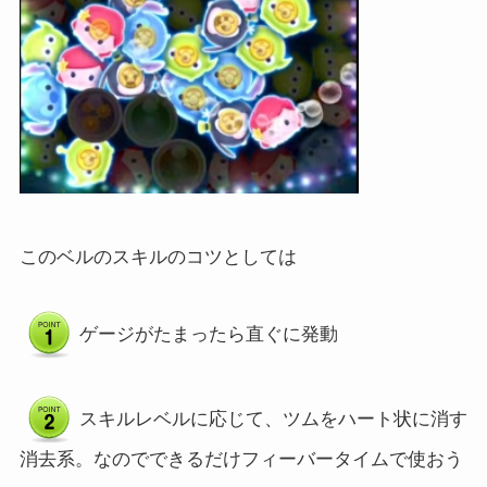
このベルのスキルのコツとしては
ゲージがたまったら直ぐに発動
スキルレベルに応じて、ツムをハート状に消す
消去系。なのでできるだけフィーバータイムで使おう