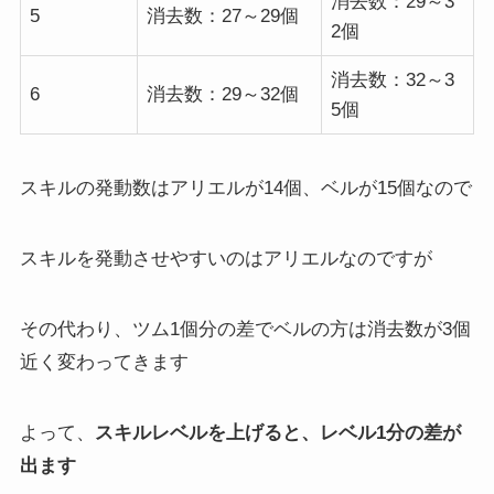
消去数：29～3
5
消去数：27～29個
2個
消去数：32～3
6
消去数：29～32個
5個
スキルの発動数はアリエルが14個、ベルが15個なので
スキルを発動させやすいのはアリエルなのですが
その代わり、ツム1個分の差でベルの方は消去数が3個
近く変わってきます
よって、
スキルレベルを上げると、レベル1分の差が
出ます