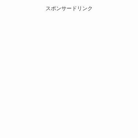
スポンサードリンク