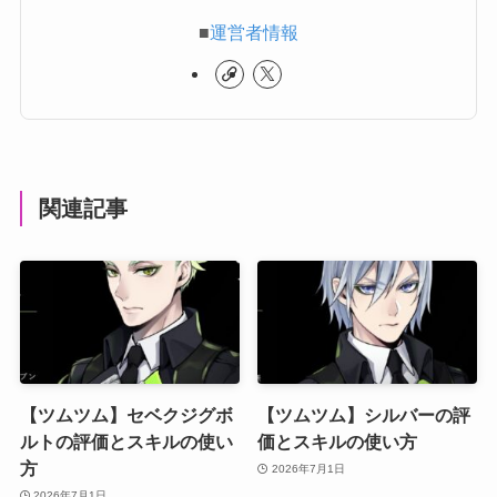
■
運営者情報
関連記事
【ツムツム】セベクジグボ
【ツムツム】シルバーの評
ルトの評価とスキルの使い
価とスキルの使い方
方
2026年7月1日
2026年7月1日