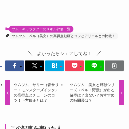
ツム・キャラクターのスキル評価一覧
ツムツム ベル（美女）の高得点動画とコツとアリエルとの比較！
よかったらシェアしてね！
ツムツム サリー（青サリ
ツムツム 美女と野獣シリ
ー・モンスターズインク）
ーズ（ベル・野獣）が出る
の高得点とチェーンのコ
確率は？出ない？おすすめ
ツ！下方修正とは？
の時間帯は？
この記事を書いた人