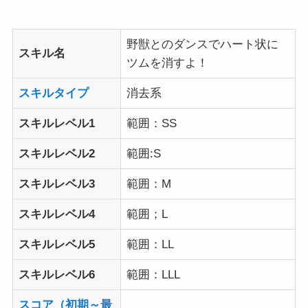
野獣とのダンスでハート状に
スキル名
ツムを消すよ！
スキルタイプ
消去系
スキルレベル1
範囲：SS
スキルレベル2
範囲:S
スキルレベル3
範囲：M
スキルレベル4
範囲；L
スキルレベル5
範囲：LL
スキルレベル6
範囲：LLL
スコア（初期～最