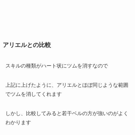
アリエルとの比較
スキルの種類がハート状にツムを消すなので
上記に上げたように、アリエルとほぼ同じような範囲
でツムを消してくれます
しかし、比較してみると若干ベルの方が強いのがよく
わかります