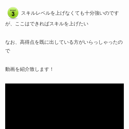
スキルレベルを上げなくても十分強いのです
が、ここはできればスキルを上げたい
なお、高得点を既に出している方がいらっしゃったの
で
動画を紹介致します！