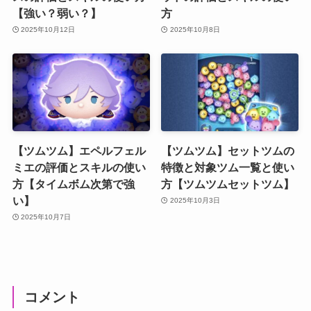
【強い？弱い？】
方
2025年10月12日
2025年10月8日
【ツムツム】エペルフェル
【ツムツム】セットツムの
ミエの評価とスキルの使い
特徴と対象ツム一覧と使い
方【タイムボム次第で強
方【ツムツムセットツム】
い】
2025年10月3日
2025年10月7日
コメント