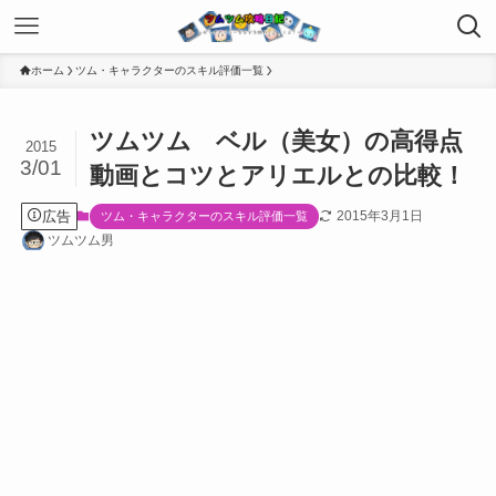
ホーム
ツム・キャラクターのスキル評価一覧
ツムツム ベル（美女）の高得点
2015
3/01
動画とコツとアリエルとの比較！
広告
2015年3月1日
ツム・キャラクターのスキル評価一覧
ツムツム男