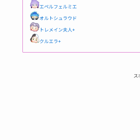
エペルフェルミエ
オルトシュラウド
トレメイン夫人+
クルエラ+
ス