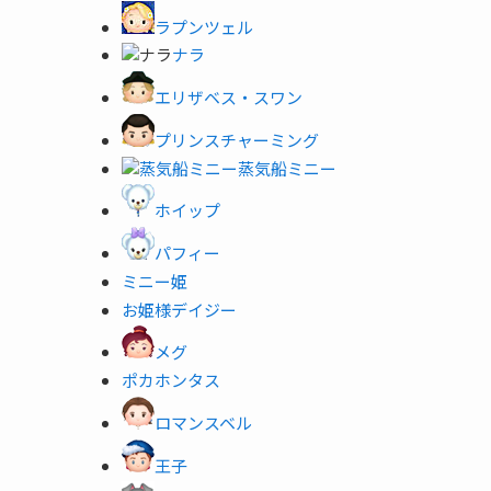
ラプンツェル
ナラ
エリザベス・スワン
プリンスチャーミング
蒸気船ミニー
ホイップ
パフィー
ミニー姫
お姫様デイジー
メグ
ポカホンタス
ロマンスベル
王子