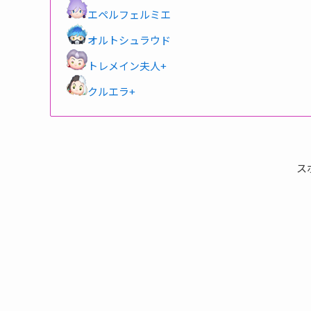
エペルフェルミエ
オルトシュラウド
トレメイン夫人+
クルエラ+
ス