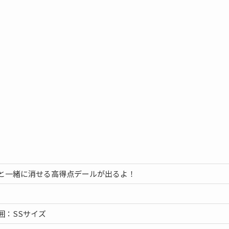
と一緒に消せる高得点デールが出るよ！
囲：SSサイズ