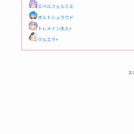
エペルフェルミエ
オルトシュラウド
トレメイン夫人+
クルエラ+
ス