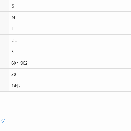
S
M
L
2Ｌ
3Ｌ
80～962
30
14個
ング