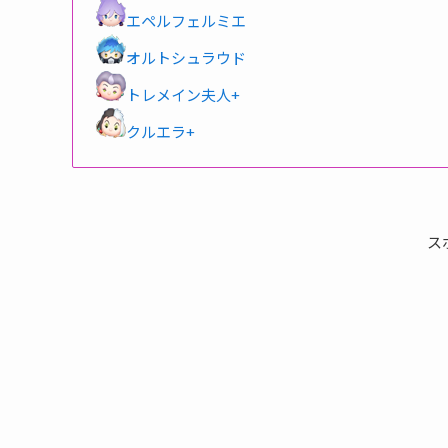
エペルフェルミエ
オルトシュラウド
トレメイン夫人+
クルエラ+
ス