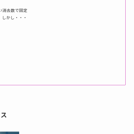
い消去数で固定
。しかし・・・
タス