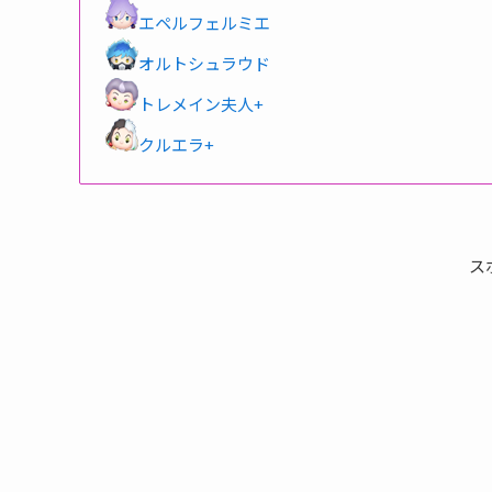
エペルフェルミエ
オルトシュラウド
トレメイン夫人+
クルエラ+
ス