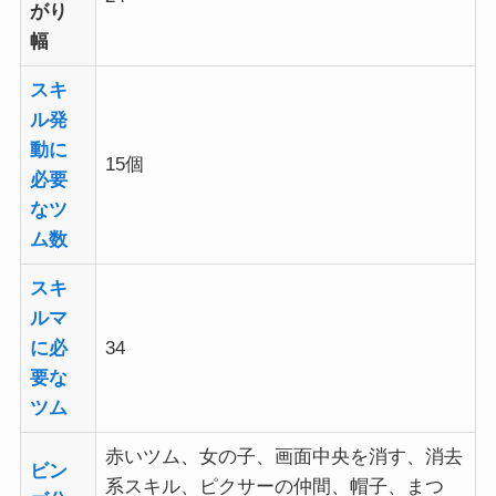
がり
幅
スキ
ル発
動に
15個
必要
なツ
ム数
スキ
ルマ
に必
34
要な
ツム
赤いツム、女の子、画面中央を消す、消去
ビン
系スキル、ピクサーの仲間、帽子、まつ