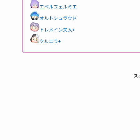
エペルフェルミエ
オルトシュラウド
トレメイン夫人+
クルエラ+
ス