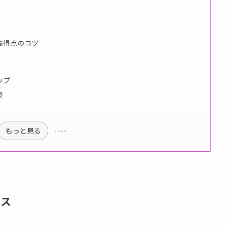
高得点のコツ
ップ
表
もっと見る
タス