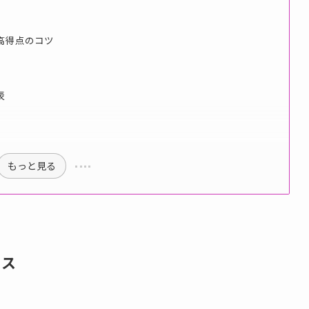
高得点のコツ
表
もっと見る
タス