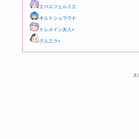
エペルフェルミエ
オルトシュラウド
トレメイン夫人+
クルエラ+
ス