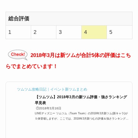
総合評価
1
2
3
4
5
2018年3月は新ツムが合計5体の評価はこち
らでまとめています！
ツムツム攻略日記｜イベント新ツムまとめ
【ツムツム】2018年3月の新ツム評価・強さランキング
早見表
🕒️2018年3月16日
LINEディズニー ツムツム（Tsum Tsum）の2018年3月新ツム(新キャラ)が
５体登場しますが、ここでは、2018年3月新つむの評価＆強さランキングを
まとめています。2018年3月はトイストーリーシリーズより「ウッディ保安
官」「スペース・レンジャーバズ」「ザーグ」、アナと雪の女王シリーズよ
り「ホリデーオラフ」、リメンバー・ミーシリーズより「ミゲル」の全5体