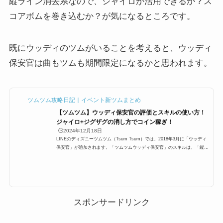
縦ライン消去系なので、ジャイロが活用できるか？ス
コアボムを巻き込むか？が気になるところです。
既にウッディのツムがいることを考えると、ウッディ
保安官は曲もツムも期間限定になるかと思われます。
ツムツム攻略日記｜イベント新ツムまとめ
【ツムツム】ウッディ保安官の評価とスキルの使い方！
ジャイロ+ジグザグの消し方でコイン稼ぎ！
🕒️2024年12月18日
LINEのディズニーツムツム（Tsum Tsum）では、2018年3月に「ウッディ
保安官」が追加されます。「ツムツムウッディ保安官」のスキルは、「縦ラ
イン状にツムを消すよ！」という縦ライン状にツムを消す消去系。。ジャイ
ロを使うことでコイン稼ぎができるか？ここでは「ウッディ保安官ツムツ
ム」のスキルと高得点、使い方や評価をまとめています。「ウッディ保安
官」のスキルとステータススキル名縦ライン状にツムを消すよ！スキルタイ
プ消去系スキルの使いやすさやや難しい成長タイプ普通 スキルレベル1効果
範囲:SSサイズスキルレベル2効...
スポンサードリンク