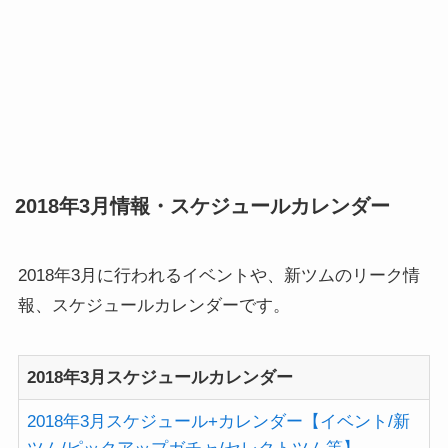
2018年3月情報・スケジュールカレンダー
2018年3月に行われるイベントや、新ツムのリーク情
報、スケジュールカレンダーです。
2018年3月スケジュールカレンダー
2018年3月スケジュール+カレンダー【イベント/新