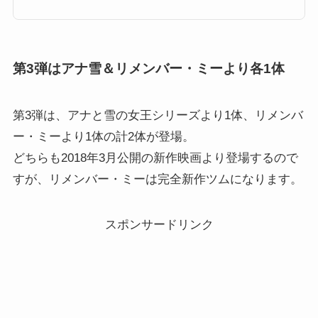
まとめているので是非ご覧ください。2018年3月の新ツム第1弾はトイスト
ーリーシリーズより2体登場第1弾は以下のツムが追加されます！ スペース
レンジャーバズ ザーグ既に...
第3弾はアナ雪＆リメンバー・ミーより各1体
第3弾は、アナと雪の女王シリーズより1体、リメンバ
ー・ミーより1体の計2体が登場。
どちらも2018年3月公開の新作映画より登場するので
すが、リメンバー・ミーは完全新作ツムになります。
スポンサードリンク