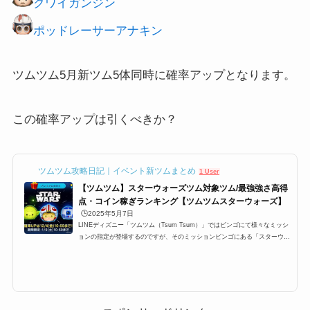
クワイガンジン
ポッドレーサーアナキン
ツムツム5月新ツム5体同時に確率アップとなります。
この確率アップは引くべきか？
ツムツム攻略日記｜イベント新ツムまとめ
1 User
【ツムツム】スターウォーズツム対象ツム/最強強さ高得
点・コイン稼ぎランキング【ツムツムスターウォーズ】
🕒️2025年5月7日
LINEディズニー「ツムツム（Tsum Tsum）」ではビンゴにて様々なミッシ
ョンの指定が登場するのですが、そのミッションビンゴにある「スターウォ
ーズシリーズのツム(スターウォーズツム)」一覧です。ここでは、「ツムツ
ムスターウォーズシリーズのツム(スターウォーズツム)」対象ツム一覧とミ
ッション、各種ランキングまとめです。「ツムツムスターウォーズシリーズ
のツム(スターウォーズツム)」に該当する対象ツム・キャラクター一覧「ス
ターウォーズシリーズのツム(スターウォーズツム)」に該当する対象ツムは
以下のキャラクターがいま...