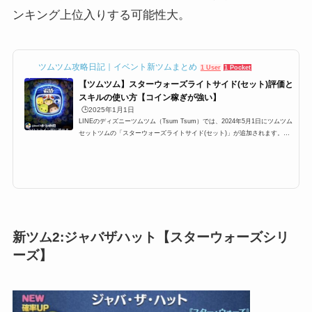
ンキング上位入りする可能性大。
ツムツム攻略日記｜イベント新ツムまとめ
1 User
1 Pocket
【ツムツム】スターウォーズライトサイド(セット)評価と
スキルの使い方【コイン稼ぎが強い】
🕒️2025年1月1日
LINEのディズニーツムツム（Tsum Tsum）では、2024年5月1日にツムツム
セットツムの「スターウォーズライトサイド(セット)」が追加されます。こ
こでは、そんな「ツムツムスターウォーズライトサイド」「スターウォーズ
ライトサイドツムツム」「スターウォーズライトサイドツムツム」「ライト
サイドツムツム」の高得点・コイン稼ぎ・ビンゴ攻略についてまとめまし
た。「スターウォーズライトサイド」のスキルとステータス スキル名クロ
スライン状に消せる特別なボムが作れるよ！スキルタイプ消去系＋ボム発生
系スキルの使いやすさ普通成...
新ツム2:ジャバザハット【スターウォーズシリ
ーズ】