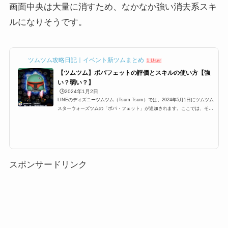
画面中央は大量に消すため、なかなか強い消去系スキ
ルになりそうです。
ツムツム攻略日記｜イベント新ツムまとめ
1 User
【ツムツム】ボバフェットの評価とスキルの使い方【強
い？弱い？】
🕒️2024年1月2日
LINEのディズニーツムツム（Tsum Tsum）では、2024年5月1日にツムツム
スターウォーズツムの「ボバ・フェット」が追加されます。ここでは、そん
な「ツムツムボバフェット」「ボバフェットツムツム」「ボバツムツム」
「ボバツムツム」の高得点・コイン稼ぎ・ビンゴ攻略についてまとめまし
た。「ボバフェット」のスキルとステータス スキル名数カ所+画面中央のツ
ムを消すよ！スキルタイプ消去系スキルの使いやすさ簡単成長タイプ普通ス
キルレベル1効果範囲:SSサイズスキルレベル2効果範囲:Sサイズスキルレベ
ル3効果範囲:Mサイズスキルレ...
スポンサードリンク