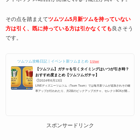
その点を踏まえて
ツムツム5月新ツム
を
持っていない
方は引く、既に持っている方は引かなくても
良さそう
です。
ツムツム攻略日記｜イベント新ツムまとめ
1 User
【ツムツム】ガチャを引くタイミングはいつが引き時？
おすすめ度まとめ【ツムツムガチャ】
🕒️2024年6月13日
LINEディズニーツムツム（Tsum Tsum）では毎月新ツムが追加されその確
率アップが行われたり、月2回のピックアップガチャ、セレクトBOXが開催
されます。ここ最近では上記のパターンが定例化されており、大体スケジュ
ールが予想できるようになったのですが、果たしてガチャは引くべきなの
か？ここでは、プレミアムBOX確率アップ・ピックアップガチャ・セレクト
BOXの3つのガチャは引くべきなのか、引くタイミングのおすすめをまとめ
ています。ツムツムにおけるガチャを引くタイミングLINEディズニーツム
ツム（Tsum Tsum）では毎月新ツムが...
スポンサードリンク