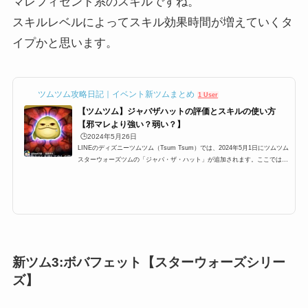
マレフィセント系のスキルですね。
スキルレベルによってスキル効果時間が増えていくタ
イプかと思います。
ツムツム攻略日記｜イベント新ツムまとめ
1 User
【ツムツム】ジャバザハットの評価とスキルの使い方
【邪マレより強い？弱い？】
🕒️2024年5月26日
LINEのディズニーツムツム（Tsum Tsum）では、2024年5月1日にツムツム
スターウォーズツムの「ジャバ・ザ・ハット」が追加されます。ここでは、
そんな「ツムツムジャバザハット」「ジャバザハットツムツム」「ジャバツ
ムツム」「ジャバツムツム」の高得点・コイン稼ぎ・ビンゴ攻略についてま
とめました。「ジャバザハット」のスキルとステータス スキル名1種類のツ
ムを消して少しの間つなぐと周りのツムも消すよ！スキルタイプ特殊系スキ
ルスキルの使いやすさ難しい成長タイプ普通スキルレベル1必要ツム数:24時
間:4秒スキルレベル2必要...
新ツム3:ボバフェット【スターウォーズシリー
ズ】