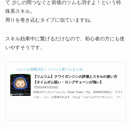
て 少しの間つなぐと前後のツムも消すよ！という特
殊系スキル。
周りを巻き込むタイプに似ていますね。
スキル効果中に繋げるだけなので、初心者の方にも使
いやすそうです。
ツムツム攻略日記｜イベント新ツムまとめ
【ツムツム】クワイガンジンの評価とスキルの使い方
【タイムボム狙い・ロングチェーンが強い】
🕒️2024年5月26日
LINEのディズニーツムツム（Tsum Tsum）では、2024年5月8日に「クワイ
＝ガン・ジン」が追加されます。そんな「ツムツムクワイガンジン」「クワ
イガンジンツムツム」「クワイツムツム」「ツムツムクワイ」の高得点・コ
イン稼ぎ・ビンゴ攻略についてまとめました。「クワイガンジン」のスキル
とステータス スキル名一緒につながるオビワンが出て少しの間つなぐと前
後のツムを消すよ！スキルタイプ特殊系スキルの使いやすさ難しい成長タイ
プ早熟・晩成スキルレベル1時間:2.7秒スキルレベル2時間:3.1秒スキルレベ
ル3時間:3.5秒スキルレベ...