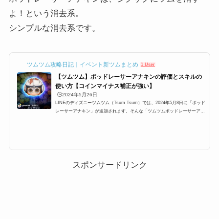
よ！という消去系。
シンプルな消去系です。
ツムツム攻略日記｜イベント新ツムまとめ
1 User
【ツムツム】ポッドレーサーアナキンの評価とスキルの
使い方【コインマイナス補正が強い】
🕒️2024年5月26日
LINEのディズニーツムツム（Tsum Tsum）では、2024年5月8日に「ポッド
レーサーアナキン」が追加されます。そんな「ツムツムポッドレーサーアナ
キン」「ポッドレーサーアナキンツムツム」「ポッドレーサーツムツム」
「ツムツムポッドレーサー」「アナキンツムツム」の高得点・コイン稼ぎ・
ビンゴ攻略についてまとめました。「ポッドレーサーアナキン」のスキルと
ステータス スキル名ジグザグにツムを消すよ！スキルタイプ消去系スキル
の使いやすさ簡単成長タイプ普通スキルレベル1効果範囲:SSサイズスキルレ
ベル2効果範囲:Sサイズスキ...
スポンサードリンク