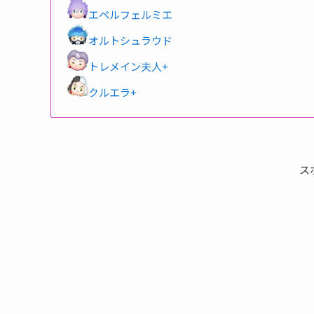
エペルフェルミエ
オルトシュラウド
トレメイン夫人+
クルエラ+
ス