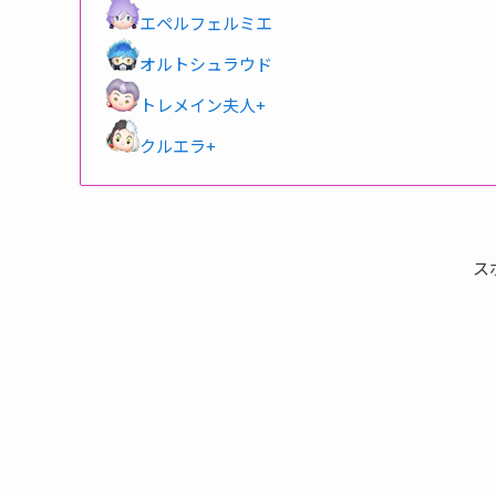
エペルフェルミエ
オルトシュラウド
トレメイン夫人+
クルエラ+
ス