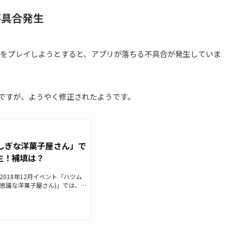
不具合発生
をプレイしようとすると、アプリが落ちる不具合が発生していま
たのですが、ようやく修正されたようです。
しぎな洋菓子屋さん」で
生！補填は？
）の2018年12月イベント「ハツム
思議な洋菓子屋さん)」では、ど
る、強制終了するといった不具
で、お詫びはあるのでしょう
ん(ツムツムの不思議な洋菓子屋
す。※12月10日 18時にお詫