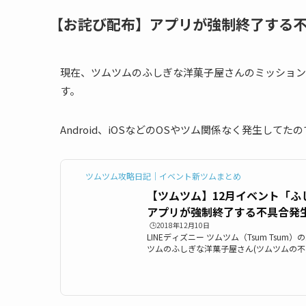
【お詫び配布】アプリが強制終了する
現在、ツムツムのふしぎな洋菓子屋さんのミッション
す。
Android、iOSなどのOSやツム関係なく発生して
ツムツム攻略日記｜イベント新ツムまとめ
【ツムツム】12月イベント「ふ
アプリが強制終了する不具合発
🕒️2018年12月10日
LINEディズニー ツムツム（Tsum Tsum
ツムのふしぎな洋菓子屋さん(ツムツムの不
うやらイベントをプレイ中にアプリが落ち
合が発生しているようです。今回の不具合
か？以下でツムツムのふしぎな洋菓子屋さ
さん)イベントの不具合についてまとめていま