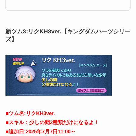
のスコア稼ぎ12345コイン稼ぎ低スキルレベル（1〜3）のコイン稼ぎ12345
スキルレベル4以上のコイン稼ぎ12345ビンゴ攻略ビンゴ攻略12345総合評価
「シオン」の総合評価123452025年7月は新ツム合計5体の評価はこちらでま
とめています。シオンは、斜めライ...
新ツム3:リクKH3ver.【キングダムハーツシリー
ズ】
■
ツム名:リクKH3ver.
■スキル：少しの間2種類だけになるよ！
■追加日:2025年7月7日11:00～