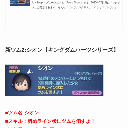
LINEのディズニーツムツム（Tsum Tsum）では、2025年7月1日に「ロクサ
ス」が追加されます。そんな「ツムツムロクサス」「ロクサスツムツム」の
高得点・コイン稼ぎ・ビンゴ攻略についてまとめました。「ロクサス」の総
合評価スコア稼ぎ低スキルレベル（1〜3）のスコア稼ぎ12345スキルレベル
4以上のスコア稼ぎ12345コイン稼ぎ低スキルレベル（1〜3）のコイン稼ぎ1
2345スキルレベル4以上のコイン稼ぎ12345ビンゴ攻略ビンゴ攻略12345総
合評価「ロクサス」の総合評価123452025年7月は新ツム合計5体の評価はこ
ちらでまとめています。ロクサス...
新ツム2:シオン【キングダムハーツシリーズ】
■
ツム名:シオン
■スキル：斜めライン状にツムを消すよ！