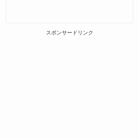
ムツム」「カイリツムツム」の高得点・コイン稼ぎ・ビンゴ攻略についてま
とめました。「カイリKH3ver.」の総合評価スコア稼ぎ低スキルレベル
（1〜3）のスコア稼ぎ12345スキルレベル4以上のスコア稼ぎ12345コイン稼
ぎ低スキルレベル（1〜3）のコイン稼ぎ12345スキルレベル4以上のコイン
稼ぎ12345ビンゴ攻略ビンゴ攻略12345総合評価「シオン」の総合評価1234
52025年7月は新ツム合計5体の評価はこち...
スポンサードリンク