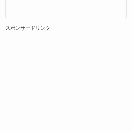
ム」「リクツムツム」の高得点・コイン稼ぎ・ビンゴ攻略についてまとめま
した。「リクKH3ver.」の総合評価スコア稼ぎ低スキルレベル（1〜3）のス
コア稼ぎ12345スキルレベル4以上のスコア稼ぎ12345コイン稼ぎ低スキルレ
ベル（1〜3）のコイン稼ぎ12345スキルレベル4以上のコイン稼ぎ12345ビン
ゴ攻略ビンゴ攻略12345総合評価「シオン」の総合評価123452025年7月は
新ツム合計5体の評価はこちらでまとめ...
スポンサードリンク