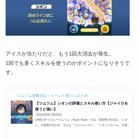
アイスが当たりだと、もう1回大消去が発生。
1回でも多くスキルを使うのがポイントになりそうで
す。
ツムツム攻略日記｜イベント新ツムまとめ
【ツムツム】シオンの評価とスキル使い方【ジャイロを
使うと強い】
🕒️2025年7月25日
LINEのディズニーツムツム（Tsum Tsum）では、2025年7月1日に「シオ
ン」が追加されます。そんな「ツムツムシオン」「シオンツムツム」の高得
点・コイン稼ぎ・ビンゴ攻略についてまとめました。「シオン」の総合評価
スコア稼ぎ低スキルレベル（1〜3）のスコア稼ぎ12345スキルレベル4以上