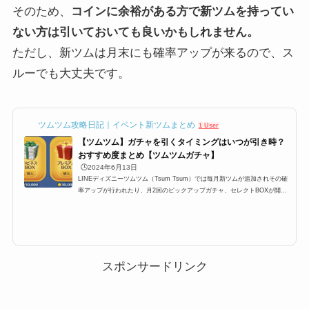
そのため、
コインに余裕がある方で新ツムを持ってい
ない方は引いておいても良いかもしれません。
ただし、新ツムは月末にも確率アップが来るので、ス
ルーでも大丈夫です。
ツムツム攻略日記｜イベント新ツムまとめ
1 User
【ツムツム】ガチャを引くタイミングはいつが引き時？
おすすめ度まとめ【ツムツムガチャ】
🕒️2024年6月13日
LINEディズニーツムツム（Tsum Tsum）では毎月新ツムが追加されその確
率アップが行われたり、月2回のピックアップガチャ、セレクトBOXが開催
されます。ここ最近では上記のパターンが定例化されており、大体スケジュ
ールが予想できるようになったのですが、果たしてガチャは引くべきなの
か？ここでは、プレミアムBOX確率アップ・ピックアップガチャ・セレクト
BOXの3つのガチャは引くべきなのか、引くタイミングのおすすめをまとめ
ています。ツムツムにおけるガチャを引くタイミングLINEディズニーツム
ツム（Tsum Tsum）では毎月新ツムが...
スポンサードリンク