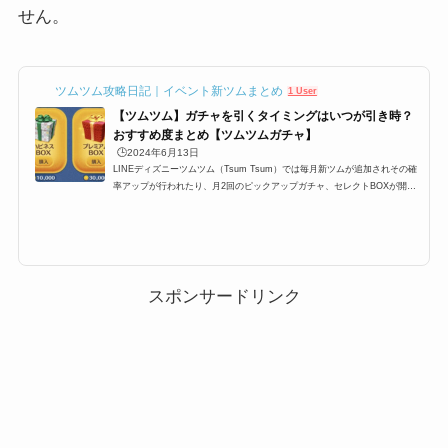
せん。
ツムツム攻略日記｜イベント新ツムまとめ
1 User
【ツムツム】ガチャを引くタイミングはいつが引き時？
おすすめ度まとめ【ツムツムガチャ】
🕒️2024年6月13日
LINEディズニーツムツム（Tsum Tsum）では毎月新ツムが追加されその確
率アップが行われたり、月2回のピックアップガチャ、セレクトBOXが開催
されます。ここ最近では上記のパターンが定例化されており、大体スケジュ
ールが予想できるようになったのですが、果たしてガチャは引くべきなの
か？ここでは、プレミアムBOX確率アップ・ピックアップガチャ・セレクト
BOXの3つのガチャは引くべきなのか、引くタイミングのおすすめをまとめ
ています。ツムツムにおけるガチャを引くタイミングLINEディズニーツム
ツム（Tsum Tsum）では毎月新ツムが...
スポンサードリンク