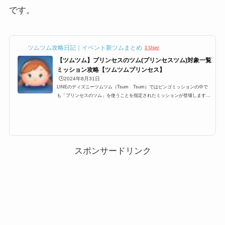
です。
ツムツム攻略日記｜イベント新ツムまとめ
1 User
【ツムツム】プリンセスのツム(プリンセスツム)対象一覧
ミッション攻略【ツムツムプリンセス】
🕒️2024年8月31日
LINEのディズニーツムツム（Tsum Tsum）ではビンゴミッションの中で
も「プリンセスのツム」を使うことを指定されたミッションが登場します。
ここでは、ツムツムプリンセスのツム対象ツムとランキングをまとめていま
す。イベントやビンゴでプリンセスツムツムのツムがミッションで登場した
際にお役立てください。ツムツムプリンセスのツムの対象ツム一覧それで
は、まず「プリンセスのツム」の対象ツム一覧をどうぞ アナ バースデーア
ナ エルサ サプライズエルサ ラプンツェル アリエル ロマンスアリエル ベ
ル ジャスミン レイア姫 白...
スポンサードリンク