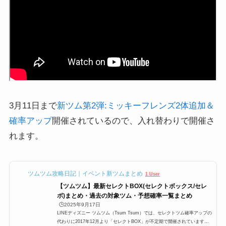
3月11日まで
新ツム第2弾:ミッキーフレンズ2体追加＆
確率アップ
開催されているので、入れ替わりで開催さ
れます。
ツムツム攻略日記｜イベント新ツムまとめ
1 User
【ツムツム】最新セレクトBOX(セレクトボックス/セレ
ボ)まとめ・過去の対象ツム・予想確率一覧まとめ
🕒️2025年9月17日
LINEディズニー ツムツム（Tsum Tsum）では、セレクトツム確率アップの
代わりに2017年12月より「セレクトBOX」が不定期で開催されています。