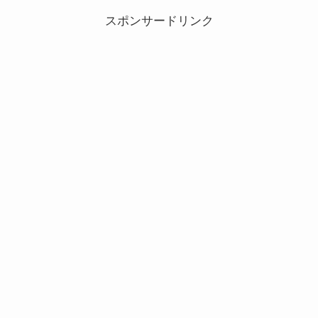
めましたので攻略の参考にしてください。2024年3月「ツムツムスクラッ
チ」イベントの有利ツム概要2...
スポンサードリンク