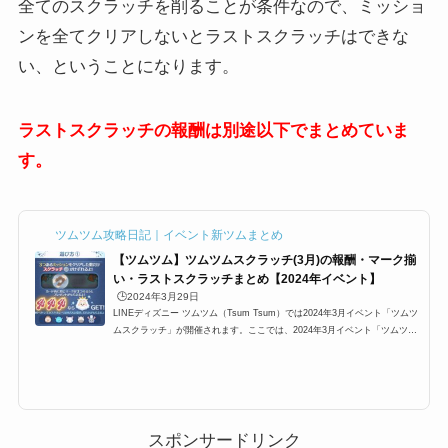
全てのスクラッチを削ることが条件なので、ミッショ
ンを全てクリアしないとラストスクラッチはできな
い、ということになります。
ラストスクラッチの報酬は別途以下でまとめていま
す。
ツムツム攻略日記｜イベント新ツムまとめ
【ツムツム】ツムツムスクラッチ(3月)の報酬・マーク揃
い・ラストスクラッチまとめ【2024年イベント】
🕒️2024年3月29日
LINEディズニー ツムツム（Tsum Tsum）では2024年3月イベント「ツムツ
ムスクラッチ」が開催されます。ここでは、2024年3月イベント「ツムツム
スクラッチ」の報酬をまとめています。今回のイベント報酬は、ラストスク
ラッチでは、コインやハート、アイテムチケットなどが入手可能です。3月
イベント「ツムツムスクラッチ」クリア報酬一覧2023年8月イベント「ツム
ツムスクラッチ」をクリアするともらえる報酬一覧です。ツムツムスクラッ
チマーク揃いの報酬マーク報酬ツムツムスクラッチイベントはスクラッチを
削って「槍マーク」が揃うと...
スポンサードリンク