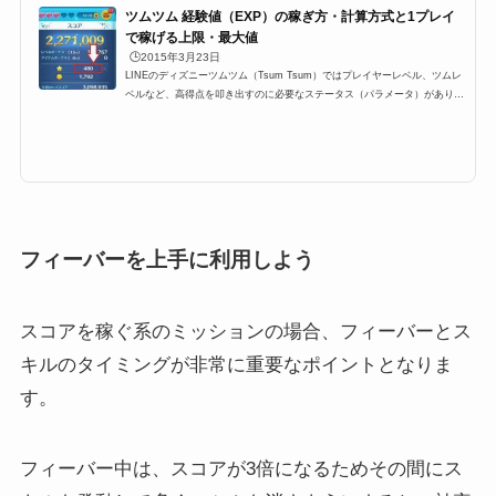
ツムツム 経験値（EXP）の稼ぎ方・計算方式と1プレイ
で稼げる上限・最大値
🕒️2015年3月23日
LINEのディズニーツムツム（Tsum Tsum）ではプレイヤーレベル、ツムレ
ベルなど、高得点を叩き出すのに必要なステータス（パラメータ）がありま
す。その中でも重要な要素の一つ、プレイが終わったとの結果のところに
「Exp」と表示されている「経験値」。これはプレイヤーランク（レベル）
を上げるために必要な経験値なのですが、今回はプレイヤーのレベル上げに
必要な経験値の稼ぎ方や上限などをまとめました！ツムツムの経験値（EX
P）とはツムツムでの経験値は「Exp」と表示されます。最終的にどれくら
い1プレイで経験値稼いだのかは。...
フィーバーを上手に利用しよう
スコアを稼ぐ系のミッションの場合、フィーバーとス
キルのタイミングが非常に重要なポイントとなりま
す。
フィーバー中は、スコアが3倍になるためその間にス