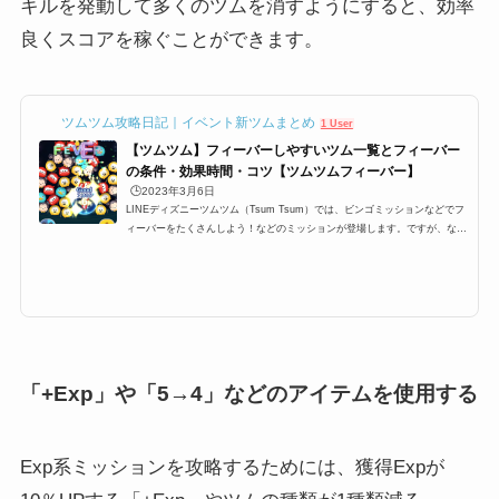
キルを発動して多くのツムを消すようにすると、効率
良くスコアを稼ぐことができます。
ツムツム攻略日記｜イベント新ツムまとめ
1 User
【ツムツム】フィーバーしやすいツム一覧とフィーバー
の条件・効果時間・コツ【ツムツムフィーバー】
🕒️2023年3月6日
LINEディズニーツムツム（Tsum Tsum）では、ビンゴミッションなどでフ
ィーバーをたくさんしよう！などのミッションが登場します。ですが、なか
なかツムツムフィーバーをたくさんするにはコツが必要です。特に6回、7
回、8回、9回と指定数が多いミッションも登場するのですが、ここでは、そ
んなミッションを攻略するために必要なおすすめツムとフィーバーの条件
や、持続時間、更にはコツをまとめています！ツムツムフィーバーの条件・
持続時間・コツツムツムにはフィーバータイムというものが存在します。さ
らに、ビンゴミッションやイベ...
「+Exp」や「5→4」などのアイテムを使用する
Exp系ミッションを攻略するためには、獲得Expが