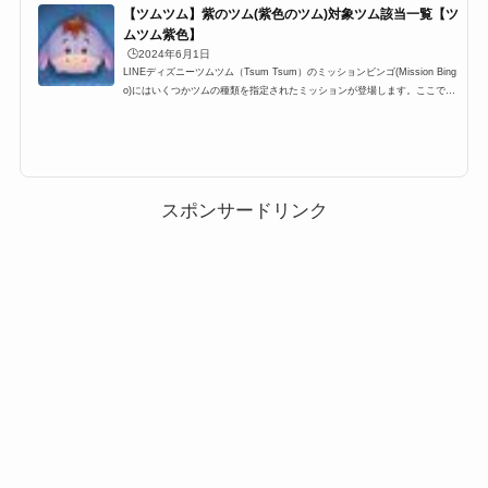
【ツムツム】紫のツム(紫色のツム)対象ツム該当一覧【ツ
ムツム紫色】
🕒️2024年6月1日
LINEディズニーツムツム（Tsum Tsum）のミッションビンゴ(Mission Bing
o)にはいくつかツムの種類を指定されたミッションが登場します。ここでは
「紫のツム(紫色のツム)」一覧の最新版をまとめています。ツムツム紫のツ
ム(ツムツム紫色のツム)対象ツムを知りたい時にぜひ利用して下さい。ツム
ツム紫のツム(紫色のツム)を使う全ミッションもぜひご覧ください。ツムツ
ム紫のツム(紫色のツム)一覧ツムツム紫のツム(紫色のツム)としてカウント
されるのは以下のツムたちです。 イーヨー ザーグ スペースレンジャーバズ
アイドルデール ラン...
スポンサードリンク