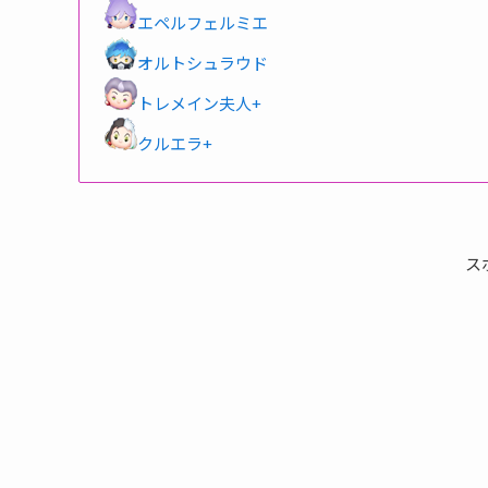
エペルフェルミエ
オルトシュラウド
トレメイン夫人+
クルエラ+
ス