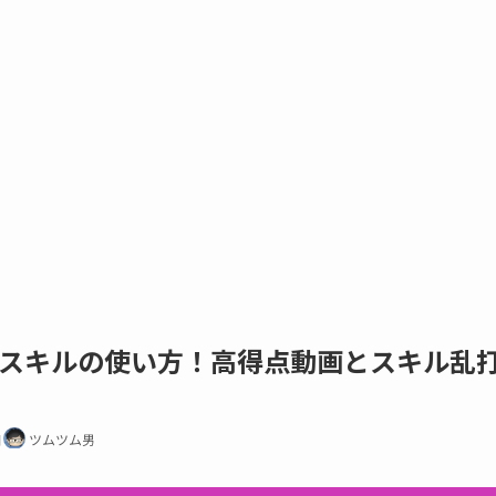
スキルの使い方！高得点動画とスキル乱
日
ツムツム男