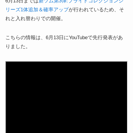
6月13日までは
新ツム第3弾:プライドコレクションシ
リーズ1体追加＆確率アップ
が行われているため、そ
れと入れ替わりでの開催。
こちらの情報は、6月13日にYouTubeで先行発表があ
りました。