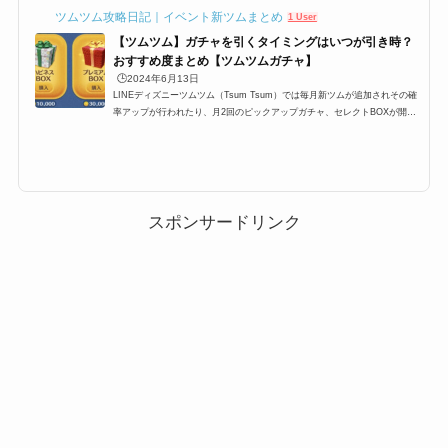
ツムツム攻略日記｜イベント新ツムまとめ
1 User
【ツムツム】ガチャを引くタイミングはいつが引き時？
おすすめ度まとめ【ツムツムガチャ】
🕒️2024年6月13日
LINEディズニーツムツム（Tsum Tsum）では毎月新ツムが追加されその確
率アップが行われたり、月2回のピックアップガチャ、セレクトBOXが開催
されます。ここ最近では上記のパターンが定例化されており、大体スケジュ
ールが予想できるようになったのですが、果たしてガチャは引くべきなの
か？ここでは、プレミアムBOX確率アップ・ピックアップガチャ・セレクト
BOXの3つのガチャは引くべきなのか、引くタイミングのおすすめをまとめ
ています。ツムツムにおけるガチャを引くタイミングLINEディズニーツム
ツム（Tsum Tsum）では毎月新ツムが...
スポンサードリンク